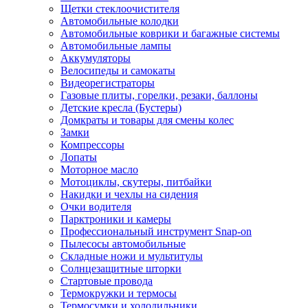
Щетки стеклоочистителя
Автомобильные колодки
Автомобильные коврики и багажные системы
Автомобильные лампы
Аккумуляторы
Велосипеды и самокаты
Видеорегистраторы
Газовые плиты, горелки, резаки, баллоны
Детские кресла (Бустеры)
Домкраты и товары для смены колес
Замки
Компрессоры
Лопаты
Моторное масло
Мотоциклы, скутеры, питбайки
Накидки и чехлы на сидения
Очки водителя
Парктроники и камеры
Профессиональный инструмент Snap-on
Пылесосы автомобильные
Складные ножи и мультитулы
Солнцезащитные шторки
Стартовые провода
Термокружки и термосы
Термосумки и холодильники