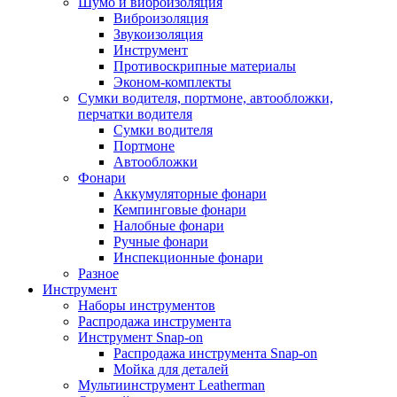
Шумо и виброизоляция
Виброизоляция
Звукоизоляция
Инструмент
Противоскрипные материалы
Эконом-комплекты
Сумки водителя, портмоне, автообложки,
перчатки водителя
Cумки водителя
Портмоне
Автообложки
Фонари
Аккумуляторные фонари
Кемпинговые фонари
Налобные фонари
Ручные фонари
Инспекционные фонари
Разное
Инструмент
Наборы инструментов
Распродажа инструмента
Инструмент Snap-on
Распродажа инструмента Snap-on
Мойка для деталей
Мультиинструмент Leatherman