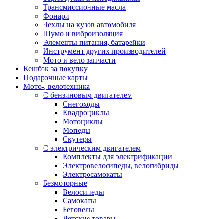
Трансмиссионные масла
Фонари
Чехлы на кузов автомобиля
Шумо и виброизоляция
Элементы питания, батарейки
Инструмент других производителей
Мото и вело запчасти
Кешбэк за покупку
Подарочные карты
Мото-, велотехника
С бензиновым двигателем
Снегоходы
Квадроциклы
Мотоциклы
Мопеды
Скутеры
С электрическим двигателем
Комплекты для электрификации
Электровелосипеды, велогибриды
Электросамокаты
Безмоторные
Велосипеды
Самокаты
Беговелы
Детские товары