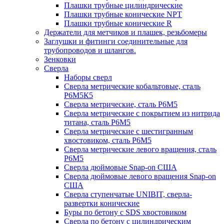
Плашки трубные цилиндрические
Плашки трубные конические NPT
Плашки трубные конические R
Держатели для метчиков и плашек, резьбомеры
Заглушки и фитинги соединительные для
трубопроводов и шлангов.
Зенковки
Сверла
Наборы сверл
Сверла метрические кобальтовые, сталь
Р6М5К5
Сверла метрические, сталь Р6М5
Сверла метрические с покрытием из нитрида
титана, сталь Р6М5
Сверла метрические с шестигранным
хвостовиком, сталь Р6М5
Сверла метрические левого вращения, сталь
Р6М5
Сверла дюймовые Snap-on США
Сверла дюймовые левого вращения Snap-on
США
Сверла ступенчатые UNIBIT, сверла-
развертки конические
Буры по бетону с SDS хвостовиком
Сверла по бетону с цилиндрическим