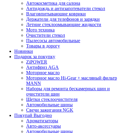
Автокосметика для салона
Антидождь и антизапотеватели стекол
Влаговпитывающие коврики
Держатели для телефонов и зарядки
Летние стеклоомывающие жидкости
Мото техника
Очистители стекол
Пылесосы автомобильные
Товары в дорогу
Новинки
Подарок за покупку
ZiPOWER
Антифриз AGA
Моторное масло
Моторное масло Hi-Gear + масляный фильтр
MANN
Наборы для ремонта бескамерных шин и
очистители шин
Щетки стеклоочистителя
Автомобильные шины
Свечи зажигания NGK
Покупай Выгодно
Ароматизаторы
Авто-аксессуары
Автомобильные шины