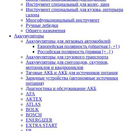
Инструмент специальный для колес, шин
Инструмент специальный для кузова, интерьера
салона
Многофункциональный инструмент
Ручные лебедки
Общего назначения
Аккумуляторы
Аккумуляторы для легковых автомобилей
Европейская полярность (обратная [- +] )
Российская полярность (прямая [+ -] )
Аккумуляторы для грузового транспорта
Аккумуляторы для снегоходов, скутеров,
мотоциклов и квадроциклов
Тяговые АКБ и АКБ для источников питания
Зарядные устройства (автономные источники
питания)
Диагностика и обслуживание АКБ
AFA
AKTEX
ATLAS
BOLK
BOSCH
ENERGIZER
EXTRA START
FB