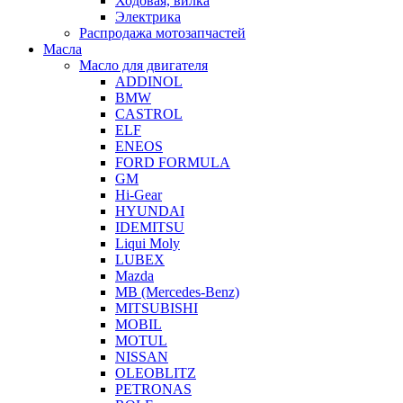
Ходовая, вилка
Электрика
Распродажа мотозапчастей
Масла
Масло для двигателя
ADDINOL
BMW
CASTROL
ELF
ENEOS
FORD FORMULA
GM
Hi-Gear
HYUNDAI
IDEMITSU
Liqui Moly
LUBEX
Mazda
MB (Mercedes-Вenz)
MITSUBISHI
MOBIL
MOTUL
NISSAN
OLEOBLITZ
PETRONAS