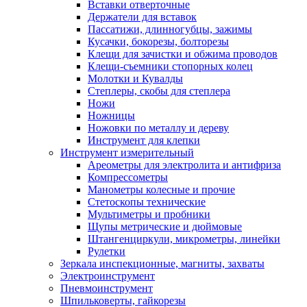
Вставки отверточные
Держатели для вставок
Пассатижи, длинногубцы, зажимы
Кусачки, бокорезы, болторезы
Клещи для зачистки и обжима проводов
Клещи-съемники стопорных колец
Молотки и Кувалды
Степлеры, скобы для степлера
Ножи
Ножницы
Ножовки по металлу и дереву
Инструмент для клепки
Инструмент измерительный
Ареометры для электролита и антифриза
Компрессометры
Манометры колесные и прочие
Стетоскопы технические
Мультиметры и пробники
Щупы метрические и дюймовые
Штангенциркули, микрометры, линейки
Рулетки
Зеркала инспекционные, магниты, захваты
Электроинструмент
Пневмоинструмент
Шпильковерты, гайкорезы