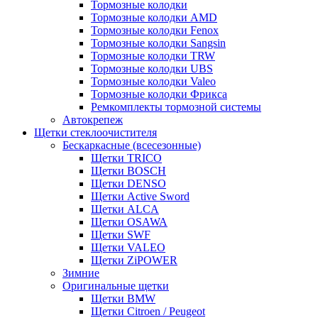
Тормозные колодки
Тормозные колодки AMD
Тормозные колодки Fenox
Тормозные колодки Sangsin
Тормозные колодки TRW
Тормозные колодки UBS
Тормозные колодки Valeo
Тормозные колодки Фрикса
Ремкомплекты тормозной системы
Автокрепеж
Щетки стеклоочистителя
Бескаркасные (всесезонные)
Щетки TRICO
Щетки BOSCH
Щетки DENSO
Щетки Active Sword
Щетки ALCA
Щетки OSAWA
Щетки SWF
Щетки VALEO
Щетки ZiPOWER
Зимние
Оригинальные щетки
Щетки BMW
Щетки Citroen / Peugeot