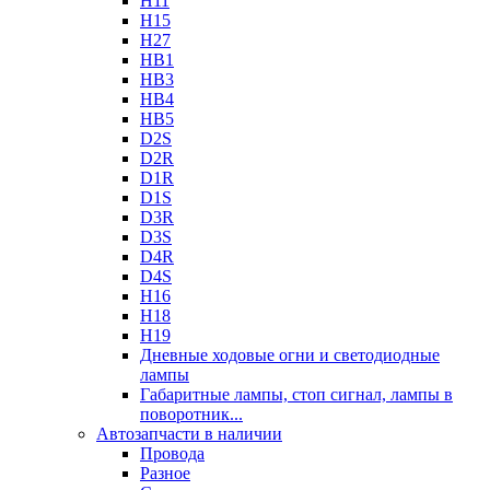
H11
H15
H27
HB1
HB3
HB4
HB5
D2S
D2R
D1R
D1S
D3R
D3S
D4R
D4S
H16
H18
H19
Дневные ходовые огни и светодиодные
лампы
Габаритные лампы, стоп сигнал, лампы в
поворотник...
Автозапчасти в наличии
Провода
Разное