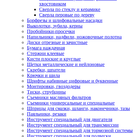
хвостовиком
Сверла по стеклу и керамике
Сверла перовые по дереву
Борфрезы и шлифовальные насадки
Выколотки, зубила, керны
Пробойники-просечки
Напильники, надфили, ножовочные полотна
Диски отрезные и зачистные
Бумага наждачная
Стержни клеевые
Кисти плоские и круглые
Щетки металлические и нейлоновые
Скребки, шпатели
Крючки и шила
Шрифты набивные цифровые и буквенные
Монтировки, гвоздодеры
Тиски, струбцины
Съемники масляных фильтров
Съемники универсальные и специальные
Шприцы для смазки, шланги, наконечники, тазы
Паяльники, резаки
Инструмент специальный для двигателя
Инструмент специальный для трансмиссии
Инструмент специальный для тормозной системы
Инструмент специальный для подвески