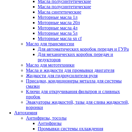
Масла полусинтетические
Масла полусинтетические
Масла синтетические
Моторные масла 1л
Моторные масла 20л
Моторные масла 4л
Моторные масла 5л
Моторные масла sn cf
Масло для трансмиссии
Для автоматических коробок передач и ГУРа
Для механических коробок передач и
редукторов
Масло для мототехники
Масла и жидкости для промывки двигателя
Жидкости для гидроусилителя руля
Присадки, кондиционеры металла для системы
смазки
Ключи для откручивания фильтров и сливных
пробок
Эвакуаторы жидкостей, тазы для слива жидкостей,
воронки
Автохимия
Антифризы, тосолы
Антифризы
Промывки системы охлаждения