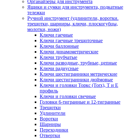
Органайзеры для инструмента
Ящики и сумки для инструмента, подкатные
тележки
Ручной инструмент (удлинители, воротки.
трещотки, шарниры, ключи, плоскогубцы,
молотки, ножи)
Ключи гаечные
Ключи гаечные трещоточные
Ключи баллонные
Ключи динамометрические
Ключи трубчатые
Ключи разводные, трубные, цепные
Ключи радиусные
Ключи шестигранники метрические
Ключи шестигранники дюймовые
Ключи и головки Торкс (Torx), Т и Е
профиль
Ключи и головки свечные
Головки 6-тигранные и 12-тигранные
Трещотки
Удлинители
Воротки
Шарниры
Переходники
Отвертки