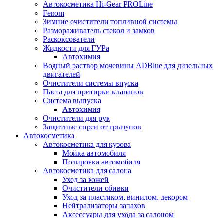
Автокосметика Hi-Gear PROLine
Fenom
Зимние очистители топливной системы
Размораживатель стекол и замков
Раскоксователи
Жидкости для ГУРа
Автохимия
Водный раствор мочевины ADBlue для дизельных
двигателей
Очистители системы впуска
Паста для притирки клапанов
Система выпуска
Автохимия
Очистители для рук
Защитные спреи от грызунов
Автокосметика
Автокосметика для кузова
Мойка автомобиля
Полировка автомобиля
Автокосметика для салона
Уход за кожей
Очистители обивки
Уход за пластиком, винилом, декором
Нейтрализаторы запахов
Аксессуары для ухода за салоном