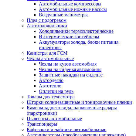
Автомобильные компрессоры
Автомобильные ножные насосы
Воздушные манометры
Плед с подогревом
Автохолодильники
Холодильники термоэлектрические
Изотермические контейнеры
Аккумуляторы холода, блоки питания,
инверторы
Канистры для ГСМ
Чехлы автомобильные
Чехлы на кузов автомобиля
Чехлы на сиденья автомобиля
Защитные накидки на сиденье
Автоодеяло
Автотепло
Оплетки на руль
Товары для техосмотра
Шторки солнцезащитные и тонировочные пленки
Камеры заднего вида, парковочные радары
(парктроники)
Пылесосы автомобильные
Транспондеры
Кофеварки и чайники автомобильные
Автоинверторы (преобразователи напряжения)