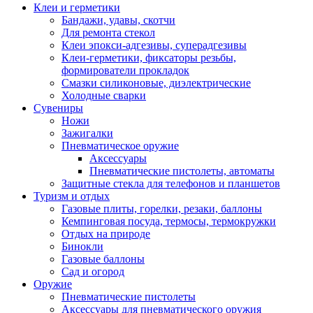
Клеи и герметики
Бандажи, удавы, скотчи
Для ремонта стекол
Клеи эпокси-адгезивы, суперадгезивы
Клеи-герметики, фиксаторы резьбы,
формирователи прокладок
Смазки силиконовые, диэлектрические
Холодные сварки
Сувениры
Ножи
Зажигалки
Пневматическое оружие
Аксессуары
Пневматические пистолеты, автоматы
Защитные стекла для телефонов и планшетов
Туризм и отдых
Газовые плиты, горелки, резаки, баллоны
Кемпинговая посуда, термосы, термокружки
Отдых на природе
Бинокли
Газовые баллоны
Сад и огород
Оружие
Пневматические пистолеты
Аксессуары для пневматического оружия