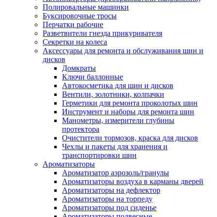
Полировальные машинки
Буксировочные тросы
Перчатки рабочие
Разветвители гнезда прикуривателя
Секретки на колеса
Аксессуары для ремонта и обслуживания ‎шин и
дисков
Домкраты
Ключи баллонные
Автокосметика для шин и дисков
Вентили, золотники, колпачки
Герметики для ремонта проколотых шин
Инструмент и наборы для ремонта шин
Манометры, измерители глубины
протектора
Очистители тормозов, краска для дисков
Чехлы и пакеты для хранения и
транспортировки шин
Ароматизаторы
Ароматизатор аэрозоль/гранулы
Ароматизаторы воздуха в карманы дверей
Ароматизаторы на дефлектор
Ароматизаторы на торпеду
Ароматизаторы под сиденье
Ароматизаторы подвесные