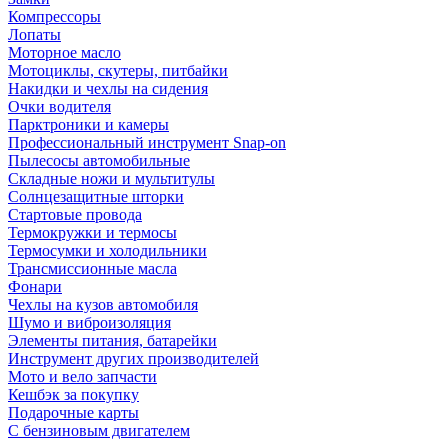
Компрессоры
Лопаты
Моторное масло
Мотоциклы, скутеры, питбайки
Накидки и чехлы на сидения
Очки водителя
Парктроники и камеры
Профессиональный инструмент Snap-on
Пылесосы автомобильные
Складные ножи и мультитулы
Солнцезащитные шторки
Стартовые провода
Термокружки и термосы
Термосумки и холодильники
Трансмиссионные масла
Фонари
Чехлы на кузов автомобиля
Шумо и виброизоляция
Элементы питания, батарейки
Инструмент других производителей
Мото и вело запчасти
Кешбэк за покупку
Подарочные карты
С бензиновым двигателем