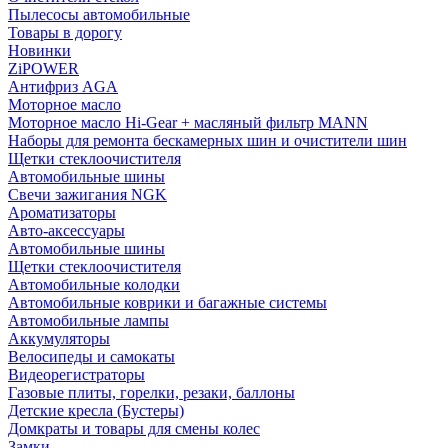
Пылесосы автомобильные
Товары в дорогу
Новинки
ZiPOWER
Антифриз AGA
Моторное масло
Моторное масло Hi-Gear + масляный фильтр MANN
Наборы для ремонта бескамерных шин и очистители шин
Щетки стеклоочистителя
Автомобильные шины
Свечи зажигания NGK
Ароматизаторы
Авто-аксессуары
Автомобильные шины
Щетки стеклоочистителя
Автомобильные колодки
Автомобильные коврики и багажные системы
Автомобильные лампы
Аккумуляторы
Велосипеды и самокаты
Видеорегистраторы
Газовые плиты, горелки, резаки, баллоны
Детские кресла (Бустеры)
Домкраты и товары для смены колес
Замки