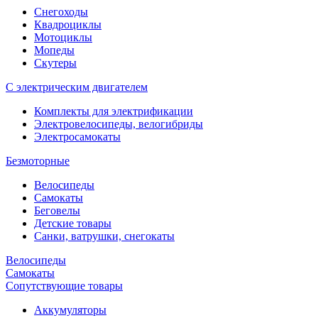
Снегоходы
Квадроциклы
Мотоциклы
Мопеды
Скутеры
С электрическим двигателем
Комплекты для электрификации
Электровелосипеды, велогибриды
Электросамокаты
Безмоторные
Велосипеды
Самокаты
Беговелы
Детские товары
Санки, ватрушки, снегокаты
Велосипеды
Самокаты
Сопутствующие товары
Аккумуляторы