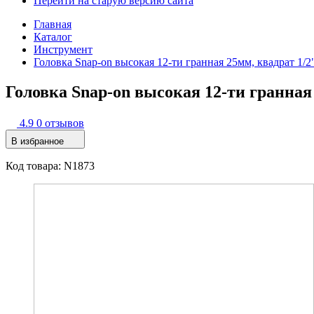
Перейти на старую версию сайта
Главная
Каталог
Инструмент
Головка Snap-on высокая 12-ти гpанная 25мм, квадрат 1/2
Головка Snap-on высокая 12-ти гpанная 
4.9
0 отзывов
В избранное
Код товара: N1873