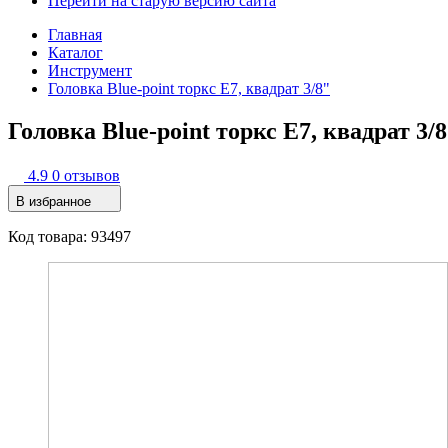
Перейти на старую версию сайта
Главная
Каталог
Инструмент
Головка Blue-point торкс Е7, квадрат 3/8"
Головка Blue-point торкс Е7, квадрат 3/
4.9
0 отзывов
В избранное
Код товара: 93497