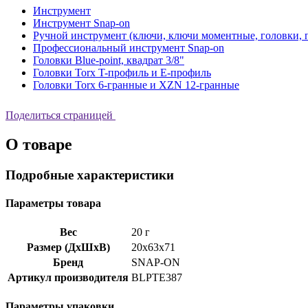
Инструмент
Инструмент Snap-on
Ручной инструмент (ключи, ключи моментные, головки, п
Профессиональный инструмент Snap-on
Головки Blue-point, квадрат 3/8"
Головки Torx T-профиль и E-профиль
Головки Torx 6-гранные и XZN 12-гранные
Поделиться страницей
О товаре
Подробные характеристики
Параметры товара
Вес
20 г
Размер (ДхШхВ)
20x63x71
Бренд
SNAP-ON
Артикул производителя
BLPTE387
Параметры упаковки