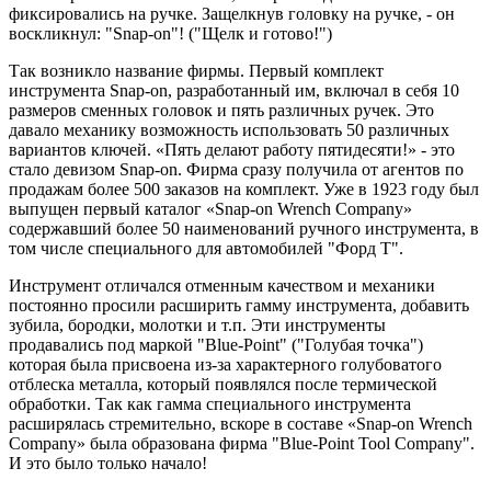
фиксировались на ручке. Защелкнув головку на ручке, - он
воскликнул: "Snap-on"! ("Щелк и готово!")
Так возникло название фирмы. Первый комплект
инструмента Snap-on, разработанный им, включал в себя 10
размеров сменных головок и пять различных ручек. Это
давало механику возможность использовать 50 различных
вариантов ключей. «Пять делают работу пятидесяти!» - это
стало девизом Snap-on. Фирма сразу получила от агентов по
продажам более 500 заказов на комплект. Уже в 1923 году был
выпущен первый каталог «Snap-on Wrench Company»
содержавший более 50 наименований ручного инструмента, в
том числе специального для автомобилей "Форд Т".
Инструмент отличался отменным качеством и механики
постоянно просили расширить гамму инструмента, добавить
зубила, бородки, молотки и т.п. Эти инструменты
продавались под маркой "Blue-Point" ("Голубая точка")
которая была присвоена из-за характерного голубоватого
отблеска металла, который появлялся после термической
обработки. Так как гамма специального инструмента
расширялась стремительно, вскоре в составе «Snap-on Wrench
Company» была образована фирма "Blue-Point Tool Company".
И это было только начало!