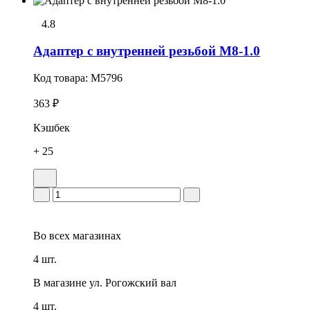
4.8
Адаптер с внутренней резьбой M8-1.0
Код товара:
M5796
363 ₽
Кэшбек
+ 25
Во всех
магазинах
4 шт.
В магазине
ул. Рогожский вал
4 шт.