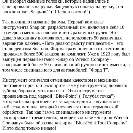
Он изобрел сменные головки, которые надевались и
фиксировались на ручке. Защелкнув головку на ручке, - он
воскликнул: "Snap-on"! ("Щелк и готово!")
Так возникло название фирмы. Первый комплект
инструмента Snap-on, разработанный им, включал в себя 10
размеров сменных головок и пять различных ручек. Это
давало механику возможность использовать 50 различных
вариантов ключей. «Пять делают работу пятидесяти!» - это
стало девизом Snap-on. Фирма сразу получила от агентов по
продажам более 500 заказов на комплект. Уже в 1923 году был
выпущен первый каталог «Snap-on Wrench Company»
содержавший более 50 наименований ручного инструмента, в
том числе специального для автомобилей "Форд Т".
Инструмент отличался отменным качеством и механики
постоянно просили расширить гамму инструмента, добавить
зубила, бородки, молотки и т.п. Эти инструменты
продавались под маркой "Blue-Point" ("Голубая точка")
которая была присвоена из-за характерного голубоватого
отблеска металла, который появлялся после термической
обработки. Так как гамма специального инструмента
расширялась стремительно, вскоре в составе «Snap-on Wrench
Company» была образована фирма "Blue-Point Tool Company".
И это было только начало!