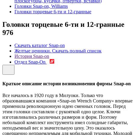
плоскогубцы, кусачки, отвертки, вставки)
Головки Snap-on, Williams
Головки торцевые 6-ти и 12-гранные
Головки торцевые 6-ти и 12-гранные
976
Скачать каталог Snap-on
Желтые ценники. Скачать полный список
История Snap-on
Отдел Snap-On
Краткое описание истории возникновения фирмы Snap-on
Все началось в 1920 году в Милуоки. Только что
образовавшаяся компания «Snap-on Wrench Company» впервые
применила революционную идею сменных головок. Перед
этим головки составляли с рукояткой одно целое. Ключи
изготавливались различных размеров и форм. Поэтому
небольшой комплект инструмента имел солидные габариты,
неподъемный вес и значительную цену. Это оказалось
совершенно неприемлемым для мобильной техники. Молодой