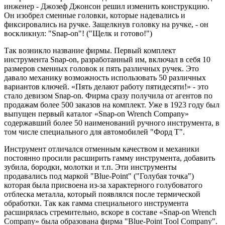
инженер - Джозеф Джонсон решил изменить конструкцию.
Он изобрел сменные головки, которые надевались и
фиксировались на ручке. Защелкнув головку на ручке, - он
воскликнул: "Snap-on"! ("Щелк и готово!")
Так возникло название фирмы. Первый комплект
инструмента Snap-on, разработанный им, включал в себя 10
размеров сменных головок и пять различных ручек. Это
давало механику возможность использовать 50 различных
вариантов ключей. «Пять делают работу пятидесяти!» - это
стало девизом Snap-on. Фирма сразу получила от агентов по
продажам более 500 заказов на комплект. Уже в 1923 году был
выпущен первый каталог «Snap-on Wrench Company»
содержавший более 50 наименований ручного инструмента, в
том числе специального для автомобилей "Форд Т".
Инструмент отличался отменным качеством и механики
постоянно просили расширить гамму инструмента, добавить
зубила, бородки, молотки и т.п. Эти инструменты
продавались под маркой "Blue-Point" ("Голубая точка")
которая была присвоена из-за характерного голубоватого
отблеска металла, который появлялся после термической
обработки. Так как гамма специального инструмента
расширялась стремительно, вскоре в составе «Snap-on Wrench
Company» была образована фирма "Blue-Point Tool Company".