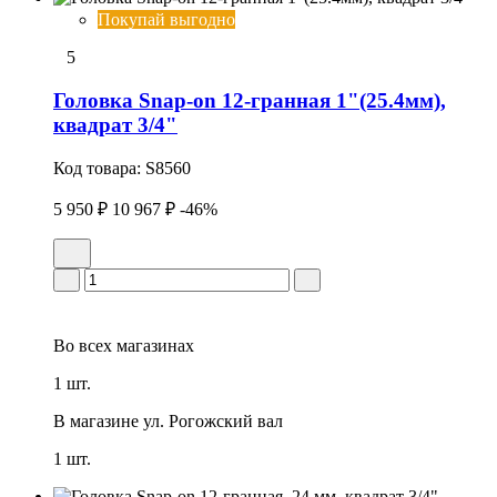
Покупай выгодно
5
Головка Snap-on 12-гранная 1"(25.4мм),
квадрат 3/4"
Код товара:
S8560
5 950 ₽
10 967 ₽
-46%
Во всех
магазинах
1 шт.
В магазине
ул. Рогожский вал
1 шт.