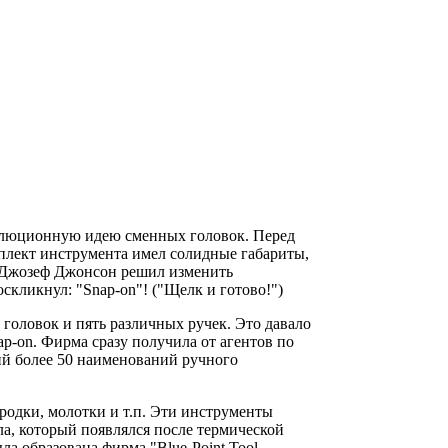
волюционную идею сменных головок. Перед
мплект инструмента имел солидные габариты,
- Джозеф Джонсон решил изменить
скликнул: "Snap-on"! ("Щелк и готово!")
головок и пять различных ручек. Это давало
ap-on. Фирма сразу получила от агентов по
ий более 50 наименований ручного
родки, молотки и т.п. Эти инструменты
лла, который появлялся после термической
ла образована фирма "Blue-Point Tool