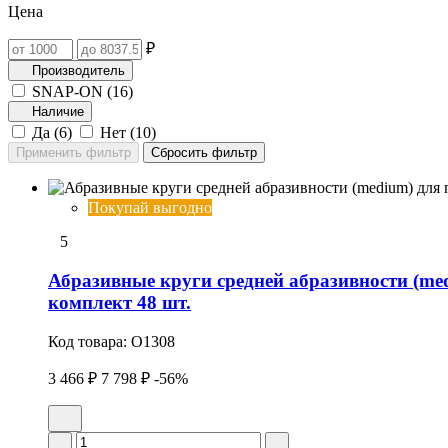
Цена
₽
Производитель
SNAP-ON (
16
)
Наличие
Да (
6
)
Нет (
10
)
Покупай выгодно
5
Абразивные круги средней абразивности (med
комплект 48 шт.
Код товара:
O1308
3 466 ₽
7 798 ₽
-56%