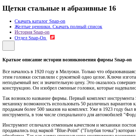
Щетки стальные и абразивные
16
Скачать каталог Snap-on
Желтые ценники. Скачать полный список
История Snap-on
Отдел Snap-On
Краткое описание истории возникновения фирмы Snap-on
Все началось в 1920 году в Милуоки. Только что образовавш
этим головки составляли с рукояткой одно целое. Ключи изго
неподъемный вес и значительную цену. Это оказалось совер
конструкцию. Он изобрел сменные головки, которые надевались 
Так возникло название фирмы. Первый комплект инструмента Sn
механику возможность использовать 50 различных вариантов кл
продажам более 500 заказов на комплект. Уже в 1923 году бы
инструмента, в том числе специального для автомобилей "Форд
Инструмент отличался отменным качеством и механики постоян
продавались под маркой "Blue-Point" ("Голубая точка") котора
обработки. Так как гамма специального инструмента расширяла