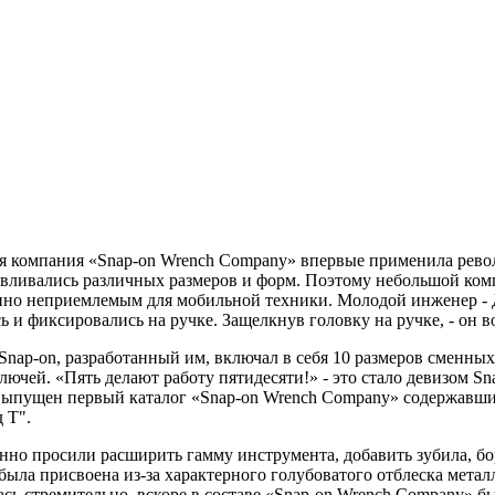
аяся компания «Snap-on Wrench Company» впервые применила ре
тавливались различных размеров и форм. Поэтому небольшой ко
шенно неприемлемым для мобильной техники. Молодой инженер 
и фиксировались на ручке. Защелкнув головку на ручке, - он во
ap-on, разработанный им, включал в себя 10 размеров сменных 
ючей. «Пять делают работу пятидесяти!» - это стало девизом Sn
л выпущен первый каталог «Snap-on Wrench Company» содержавш
 Т".
но просили расширить гамму инструмента, добавить зубила, бо
я была присвоена из-за характерного голубоватого отблеска мета
сь стремительно, вскоре в составе «Snap-on Wrench Company» бы