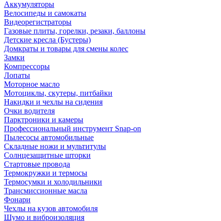
Аккумуляторы
Велосипеды и самокаты
Видеорегистраторы
Газовые плиты, горелки, резаки, баллоны
Детские кресла (Бустеры)
Домкраты и товары для смены колес
Замки
Компрессоры
Лопаты
Моторное масло
Мотоциклы, скутеры, питбайки
Накидки и чехлы на сидения
Очки водителя
Парктроники и камеры
Профессиональный инструмент Snap-on
Пылесосы автомобильные
Складные ножи и мультитулы
Солнцезащитные шторки
Стартовые провода
Термокружки и термосы
Термосумки и холодильники
Трансмиссионные масла
Фонари
Чехлы на кузов автомобиля
Шумо и виброизоляция