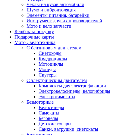
Чехлы на кузов автомобиля
Шумо и виброизоляция
Элементы питания, батарейки
Инструмент других производителей
Мото и вело запчасти
Кешбэк за покупку
Подарочные карты
Мото-, велотехника
С бензиновым двигателем
Снегоходы
Квадроциклы
Мотоциклы
Мопеды
Скутеры
С электрическим двигателем
Комплекты для электрификации
Электровелосипеды, велогибриды
Электросамокаты
Безмоторные
Велосипеды
Самокаты
Беговелы
Детские товары
Санки, ватрушки, снегокаты
Велосипеды