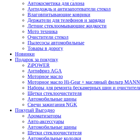
Автокосметика для салона
Антидождь и антизапотеватели стекол
Влаговпитывающие коврики
Держатели для телефонов и зарядки
Летние стеклоомывающие жидкости
Мото техника
Очистители стекол
Пылесосы автомобильные
Товары в дорогу
Новинки
Подарок за покупку
ZiPOWER
Антифриз AGA
Моторное масло
Моторное масло Hi-Gear + масляный фильтр MANN
Наборы для ремонта бескамерных шин и очистител
Щетки стеклоочистителя
Автомобильные шины
Свечи зажигания NGK
Покупай Выгодно
Ароматизаторы
Авто-аксессуары
Автомобильные шины
Щетки стеклоочистителя
Автомобильные колодки