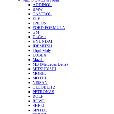
Масло для двигателя
ADDINOL
BMW
CASTROL
ELF
ENEOS
FORD FORMULA
GM
Hi-Gear
HYUNDAI
IDEMITSU
Liqui Moly
LUBEX
Mazda
MB (Mercedes-Вenz)
MITSUBISHI
MOBIL
MOTUL
NISSAN
OLEOBLITZ
PETRONAS
ROLF
ROWE
SHELL
SINTEC