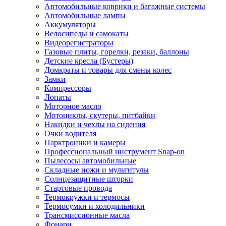
Автомобильные коврики и багажные системы
Автомобильные лампы
Аккумуляторы
Велосипеды и самокаты
Видеорегистраторы
Газовые плиты, горелки, резаки, баллоны
Детские кресла (Бустеры)
Домкраты и товары для смены колес
Замки
Компрессоры
Лопаты
Моторное масло
Мотоциклы, скутеры, питбайки
Накидки и чехлы на сидения
Очки водителя
Парктроники и камеры
Профессиональный инструмент Snap-on
Пылесосы автомобильные
Складные ножи и мультитулы
Солнцезащитные шторки
Стартовые провода
Термокружки и термосы
Термосумки и холодильники
Трансмиссионные масла
Фонари