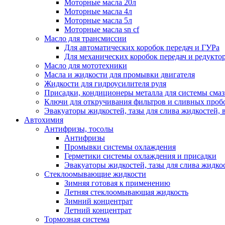
Моторные масла 20л
Моторные масла 4л
Моторные масла 5л
Моторные масла sn cf
Масло для трансмиссии
Для автоматических коробок передач и ГУРа
Для механических коробок передач и редукто
Масло для мототехники
Масла и жидкости для промывки двигателя
Жидкости для гидроусилителя руля
Присадки, кондиционеры металла для системы сма
Ключи для откручивания фильтров и сливных проб
Эвакуаторы жидкостей, тазы для слива жидкостей, 
Автохимия
Антифризы, тосолы
Антифризы
Промывки системы охлаждения
Герметики системы охлаждения и присадки
Эвакуаторы жидкостей, тазы для слива жидко
Стеклоомывающие жидкости
Зимняя готовая к применению
Летняя стеклоомывающая жидкость
Зимний концентрат
Летний концентрат
Тормозная система