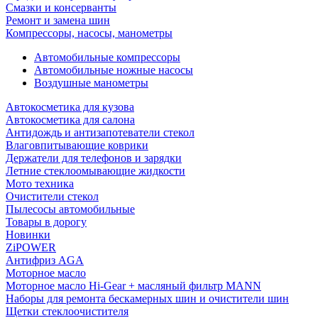
Смазки и консерванты
Ремонт и замена шин
Компрессоры, насосы, манометры
Автомобильные компрессоры
Автомобильные ножные насосы
Воздушные манометры
Автокосметика для кузова
Автокосметика для салона
Антидождь и антизапотеватели стекол
Влаговпитывающие коврики
Держатели для телефонов и зарядки
Летние стеклоомывающие жидкости
Мото техника
Очистители стекол
Пылесосы автомобильные
Товары в дорогу
Новинки
ZiPOWER
Антифриз AGA
Моторное масло
Моторное масло Hi-Gear + масляный фильтр MANN
Наборы для ремонта бескамерных шин и очистители шин
Щетки стеклоочистителя