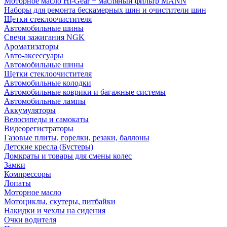
Моторное масло Hi-Gear + масляный фильтр MANN
Наборы для ремонта бескамерных шин и очистители шин
Щетки стеклоочистителя
Автомобильные шины
Свечи зажигания NGK
Ароматизаторы
Авто-аксессуары
Автомобильные шины
Щетки стеклоочистителя
Автомобильные колодки
Автомобильные коврики и багажные системы
Автомобильные лампы
Аккумуляторы
Велосипеды и самокаты
Видеорегистраторы
Газовые плиты, горелки, резаки, баллоны
Детские кресла (Бустеры)
Домкраты и товары для смены колес
Замки
Компрессоры
Лопаты
Моторное масло
Мотоциклы, скутеры, питбайки
Накидки и чехлы на сидения
Очки водителя