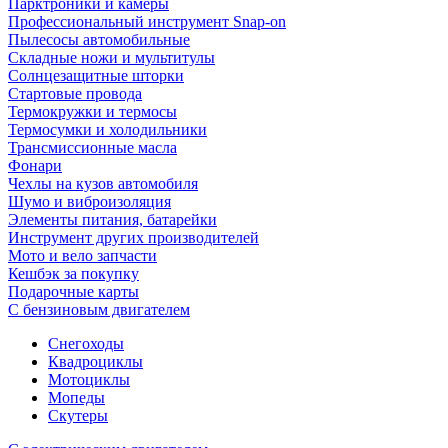
Парктроники и камеры
Профессиональный инструмент Snap-on
Пылесосы автомобильные
Складные ножи и мультитулы
Солнцезащитные шторки
Стартовые провода
Термокружки и термосы
Термосумки и холодильники
Трансмиссионные масла
Фонари
Чехлы на кузов автомобиля
Шумо и виброизоляция
Элементы питания, батарейки
Инструмент других производителей
Мото и вело запчасти
Кешбэк за покупку
Подарочные карты
С бензиновым двигателем
Снегоходы
Квадроциклы
Мотоциклы
Мопеды
Скутеры