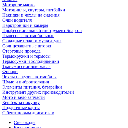
Моторное масло
Мотоциклы, скутеры, питбайки
Накидки и чехлы на сидения
Очки водителя
Парктроники и камеры
Профессиональный инструмент Snap-on
Пылесосы автомобильные
Складные ножи и мультитулы
Солнцезащитные шторки
Стартовые провода
Термокружки и термосы
Термосумки и холодильники
Трансмиссионные масла
Фонари
Чехлы на кузов автомобиля
Шумо и виброизоляция
Элементы питания, батарейки
Инструмент других производителей
Мото и вело запчасти
Кешбэк за покупку
Подарочные карты
С бензиновым двигателем
Снегоходы
Квадроциклы