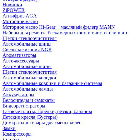
Новинки
ZiPOWER
Антифриз AGA
Моторное масло
Моторное масло Hi-Gear + масляный фильтр MANN
Наборы для ремонта бескамерных шин и очистители шин
Щетки стеклоочистителя
Автомобильные шины
Свечи зажигания NGK
Ароматизаторы
Авто-аксессуары
Автомобильные шины
Щетки стеклоочистителя
Автомобильные колодки
Автомобильные коврики и багажные системы
Автомобильные лампы
Аккумуляторы
Велосипеды и самокаты
Видеорегистраторы
Газовые плиты, горелки, резаки, баллоны
Детские кресла (Бустеры)
Домкраты и товары для смены колес
Замки
Компрессоры
Лопаты