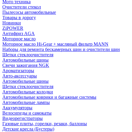
Мото техника
Очистители стекол
Пылесосы автомобильные
Товары в дорогу
Новинки
ZiPOWER
Антифриз AGA
Моторное масло
Моторное масло Hi-Gear + масляный фильтр MANN
Наборы для ремонта бескамерных шин и очистители шин
Щетки стеклоочистителя
Автомобильные шины
Свечи зажигания NGK
Ароматизаторы
Авто-аксессуары
Автомобильные шины
Щетки стеклоочистителя
Автомобильные колодки
Автомобильные коврики и багажные системы
Автомобильные лампы
Аккумуляторы
Велосипеды и самокаты
Видеорегистраторы
Газовые плиты, горелки, резаки, баллоны
Детские кресла (Бустеры)