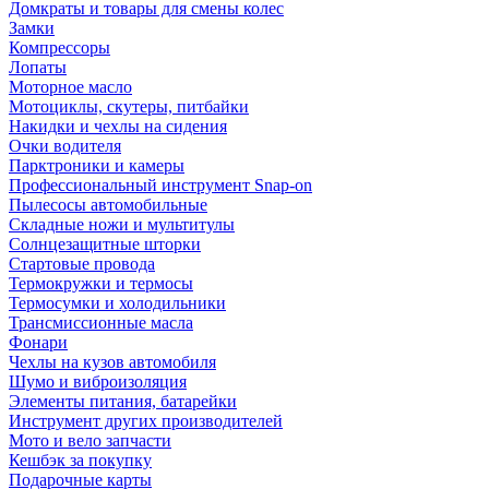
Домкраты и товары для смены колес
Замки
Компрессоры
Лопаты
Моторное масло
Мотоциклы, скутеры, питбайки
Накидки и чехлы на сидения
Очки водителя
Парктроники и камеры
Профессиональный инструмент Snap-on
Пылесосы автомобильные
Складные ножи и мультитулы
Солнцезащитные шторки
Стартовые провода
Термокружки и термосы
Термосумки и холодильники
Трансмиссионные масла
Фонари
Чехлы на кузов автомобиля
Шумо и виброизоляция
Элементы питания, батарейки
Инструмент других производителей
Мото и вело запчасти
Кешбэк за покупку
Подарочные карты