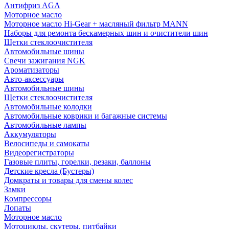
Антифриз AGA
Моторное масло
Моторное масло Hi-Gear + масляный фильтр MANN
Наборы для ремонта бескамерных шин и очистители шин
Щетки стеклоочистителя
Автомобильные шины
Свечи зажигания NGK
Ароматизаторы
Авто-аксессуары
Автомобильные шины
Щетки стеклоочистителя
Автомобильные колодки
Автомобильные коврики и багажные системы
Автомобильные лампы
Аккумуляторы
Велосипеды и самокаты
Видеорегистраторы
Газовые плиты, горелки, резаки, баллоны
Детские кресла (Бустеры)
Домкраты и товары для смены колес
Замки
Компрессоры
Лопаты
Моторное масло
Мотоциклы, скутеры, питбайки