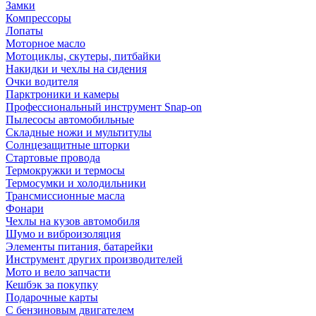
Замки
Компрессоры
Лопаты
Моторное масло
Мотоциклы, скутеры, питбайки
Накидки и чехлы на сидения
Очки водителя
Парктроники и камеры
Профессиональный инструмент Snap-on
Пылесосы автомобильные
Складные ножи и мультитулы
Солнцезащитные шторки
Стартовые провода
Термокружки и термосы
Термосумки и холодильники
Трансмиссионные масла
Фонари
Чехлы на кузов автомобиля
Шумо и виброизоляция
Элементы питания, батарейки
Инструмент других производителей
Мото и вело запчасти
Кешбэк за покупку
Подарочные карты
С бензиновым двигателем