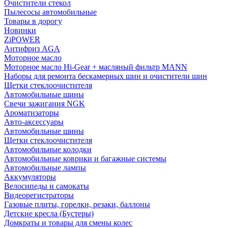
Очистители стекол
Пылесосы автомобильные
Товары в дорогу
Новинки
ZiPOWER
Антифриз AGA
Моторное масло
Моторное масло Hi-Gear + масляный фильтр MANN
Наборы для ремонта бескамерных шин и очистители шин
Щетки стеклоочистителя
Автомобильные шины
Свечи зажигания NGK
Ароматизаторы
Авто-аксессуары
Автомобильные шины
Щетки стеклоочистителя
Автомобильные колодки
Автомобильные коврики и багажные системы
Автомобильные лампы
Аккумуляторы
Велосипеды и самокаты
Видеорегистраторы
Газовые плиты, горелки, резаки, баллоны
Детские кресла (Бустеры)
Домкраты и товары для смены колес