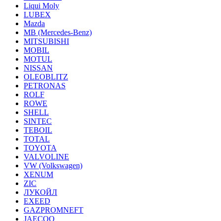
Liqui Moly
LUBEX
Mazda
MB (Mercedes-Вenz)
MITSUBISHI
MOBIL
MOTUL
NISSAN
OLEOBLITZ
PETRONAS
ROLF
ROWE
SHELL
SINTEC
TEBOIL
TOTAL
TOYOTA
VALVOLINE
VW (Volkswagen)
XENUM
ZIC
ЛУКОЙЛ
EXEED
GAZPROMNEFT
JAECOO