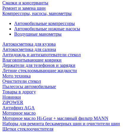
Смазки и консерванты
Ремонт и замена шин
Компрессоры, насосы, манометры
Автомобильные компрессоры
Автомобильные ножные насосы
Воздушные манометры
Автокосметика для кузова
Автокосметика для салона
Антидождь и антизапотеватели стекол
Влаговпитывающие коврики
Держатели для телефонов и зарядки
Летние стеклоомывающие жидкости
Мото техника
Очистители стекол
Пылесосы автомобильные
Товары в дорогу
Новинки
ZiPOWER
Антифриз AGA
Моторное масло
Моторное масло Hi-Gear + масляный фильтр MANN
Наборы для ремонта бескамерных шин и очистители шин
Щетки стеклоочистителя