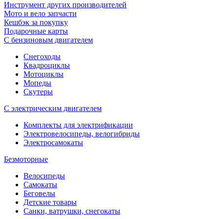
Инструмент других производителей
Мото и вело запчасти
Кешбэк за покупку
Подарочные карты
С бензиновым двигателем
Снегоходы
Квадроциклы
Мотоциклы
Мопеды
Скутеры
С электрическим двигателем
Комплекты для электрификации
Электровелосипеды, велогибриды
Электросамокаты
Безмоторные
Велосипеды
Самокаты
Беговелы
Детские товары
Санки, ватрушки, снегокаты