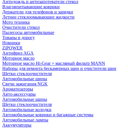
Антидождь и антизапотеватели стекол
Влаговпитывающие коврики
Держатели для телефонов и зарядки
Летние стеклоомывающие жидкости
Мото техника
Очистители стекол
Пылесосы автомобильные
Товары в дорогу
Новинки
ZiPOWER
Антифриз AGA
Моторное масло
Моторное масло Hi-Gear + масляный фильтр MANN
Наборы для ремонта бескамерных шин и очистители шин
Щетки стеклоочистителя
Автомобильные шины
Свечи зажигания NGK
Ароматизаторы
Авто-аксессуары
Автомобильные шины
Щетки стеклоочистителя
Автомобильные колодки
Автомобильные коврики и багажные системы
Автомобильные лампы
Аккумуляторы