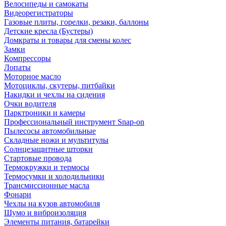
Велосипеды и самокаты
Видеорегистраторы
Газовые плиты, горелки, резаки, баллоны
Детские кресла (Бустеры)
Домкраты и товары для смены колес
Замки
Компрессоры
Лопаты
Моторное масло
Мотоциклы, скутеры, питбайки
Накидки и чехлы на сидения
Очки водителя
Парктроники и камеры
Профессиональный инструмент Snap-on
Пылесосы автомобильные
Складные ножи и мультитулы
Солнцезащитные шторки
Стартовые провода
Термокружки и термосы
Термосумки и холодильники
Трансмиссионные масла
Фонари
Чехлы на кузов автомобиля
Шумо и виброизоляция
Элементы питания, батарейки