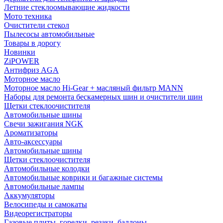
Летние стеклоомывающие жидкости
Мото техника
Очистители стекол
Пылесосы автомобильные
Товары в дорогу
Новинки
ZiPOWER
Антифриз AGA
Моторное масло
Моторное масло Hi-Gear + масляный фильтр MANN
Наборы для ремонта бескамерных шин и очистители шин
Щетки стеклоочистителя
Автомобильные шины
Свечи зажигания NGK
Ароматизаторы
Авто-аксессуары
Автомобильные шины
Щетки стеклоочистителя
Автомобильные колодки
Автомобильные коврики и багажные системы
Автомобильные лампы
Аккумуляторы
Велосипеды и самокаты
Видеорегистраторы
Газовые плиты, горелки, резаки, баллоны