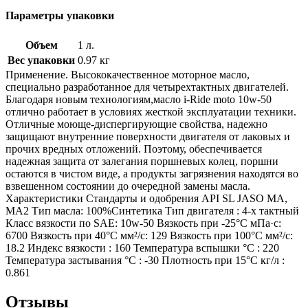
Параметры упаковки
Объем
1 л.
Вес упаковки
0.97 кг
Применение. Высококачественное моторное масло,
специально разработанное для четырехтактных двигателей.
Благодаря новым технологиям,масло i-Ride moto 10w-50
отлично работает в условиях жесткой эксплуатации техники.
Отличные моюще-диспергирующие свойства, надежно
защищают внутренние поверхности двигателя от лаковых и
прочих вредных отложений. Поэтому, обеспечивается
надежная защита от залегания поршневых колец, поршни
остаются в чистом виде, а продукты загрязнения находятся во
взвешенном состоянии до очередной замены масла.
Характеристики Стандарты и одобрения API SL JASO MA,
MA2 Тип масла: 100%Синтетика Тип двигателя : 4-х тактный
Класс вязкости по SAE: 10w-50 Вязкость при -25°С мПа·с:
6700 Вязкость при 40°С мм²/с: 129 Вязкость при 100°С мм²/с:
18.2 Индекс вязкости : 160 Температура вспышки °C : 220
Температура застывания °C : -30 Плотность при 15°С кг/л :
0.861
Отзывы