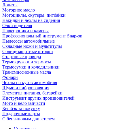
Лопаты
Моторное масло
Мотоциклы, скутеры, питбайки
Накидки и чехлы на сидения
Очки водителя
Парктроники и камеры
Профессиональный инструмент Snap-on
Пылесосы автомобильные
Складные ножи и мультитулы
Солнцезащитные шторки
Стартовые провода
Термокружки и термосы
Термосумки и холодильники
Трансмиссионные масла
Фонари
Чехлы на кузов автомобиля
Шумо и виброизоляция
Элементы питания, батарейки
Инструмент других производителей
Мото и вело запчасти
Кешбэк за покупку
Подарочные карты
С бензиновым двигателем
Снегоходы