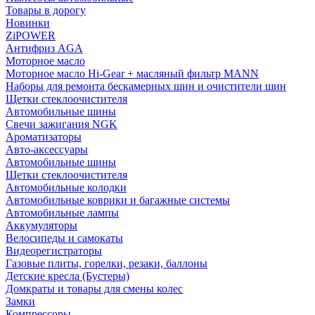
Товары в дорогу
Новинки
ZiPOWER
Антифриз AGA
Моторное масло
Моторное масло Hi-Gear + масляный фильтр MANN
Наборы для ремонта бескамерных шин и очистители шин
Щетки стеклоочистителя
Автомобильные шины
Свечи зажигания NGK
Ароматизаторы
Авто-аксессуары
Автомобильные шины
Щетки стеклоочистителя
Автомобильные колодки
Автомобильные коврики и багажные системы
Автомобильные лампы
Аккумуляторы
Велосипеды и самокаты
Видеорегистраторы
Газовые плиты, горелки, резаки, баллоны
Детские кресла (Бустеры)
Домкраты и товары для смены колес
Замки
Компрессоры