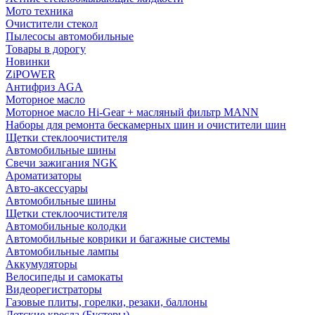
Мото техника
Очистители стекол
Пылесосы автомобильные
Товары в дорогу
Новинки
ZiPOWER
Антифриз AGA
Моторное масло
Моторное масло Hi-Gear + масляный фильтр MANN
Наборы для ремонта бескамерных шин и очистители шин
Щетки стеклоочистителя
Автомобильные шины
Свечи зажигания NGK
Ароматизаторы
Авто-аксессуары
Автомобильные шины
Щетки стеклоочистителя
Автомобильные колодки
Автомобильные коврики и багажные системы
Автомобильные лампы
Аккумуляторы
Велосипеды и самокаты
Видеорегистраторы
Газовые плиты, горелки, резаки, баллоны
Детские кресла (Бустеры)