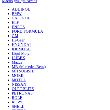
Масло для двигателя
ADDINOL
BMW
CASTROL
ELF
ENEOS
FORD FORMULA
GM
Hi-Gear
HYUNDAI
IDEMITSU
Liqui Moly
LUBEX
Mazda
MB (Mercedes-Вenz)
MITSUBISHI
MOBIL
MOTUL
NISSAN
OLEOBLITZ
PETRONAS
ROLF
ROWE
SHELL