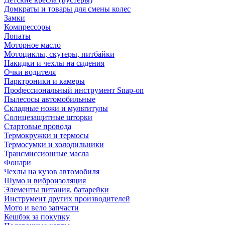
Домкраты и товары для смены колес
Замки
Компрессоры
Лопаты
Моторное масло
Мотоциклы, скутеры, питбайки
Накидки и чехлы на сидения
Очки водителя
Парктроники и камеры
Профессиональный инструмент Snap-on
Пылесосы автомобильные
Складные ножи и мультитулы
Солнцезащитные шторки
Стартовые провода
Термокружки и термосы
Термосумки и холодильники
Трансмиссионные масла
Фонари
Чехлы на кузов автомобиля
Шумо и виброизоляция
Элементы питания, батарейки
Инструмент других производителей
Мото и вело запчасти
Кешбэк за покупку