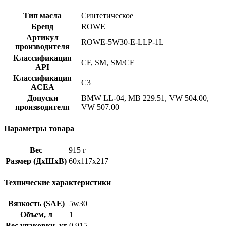
Тип масла
Cинтетическое
Бренд
ROWE
Артикул
ROWE-5W30-E-LLP-1L
производителя
Классификация
CF, SM, SM/CF
API
Классификация
C3
ACEA
Допуски
BMW LL-04, MB 229.51, VW 504.00,
производителя
VW 507.00
Параметры товара
Вес
915 г
Размер (ДхШхВ)
60x117x217
Технические характеристики
Вязкость (SAE)
5w30
Объем, л
1
Вес упаковки, кг
0.915