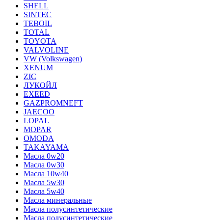
SHELL
SINTEC
TEBOIL
TOTAL
TOYOTA
VALVOLINE
VW (Volkswagen)
XENUM
ZIC
ЛУКОЙЛ
EXEED
GAZPROMNEFT
JAECOO
LOPAL
MOPAR
OMODA
TAKAYAMA
Масла 0w20
Масла 0w30
Масла 10w40
Масла 5w30
Масла 5w40
Масла минеральные
Масла полусинтетические
Масла полусинтетические