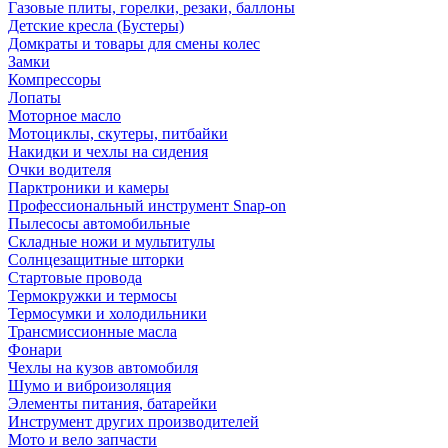
Газовые плиты, горелки, резаки, баллоны
Детские кресла (Бустеры)
Домкраты и товары для смены колес
Замки
Компрессоры
Лопаты
Моторное масло
Мотоциклы, скутеры, питбайки
Накидки и чехлы на сидения
Очки водителя
Парктроники и камеры
Профессиональный инструмент Snap-on
Пылесосы автомобильные
Складные ножи и мультитулы
Солнцезащитные шторки
Стартовые провода
Термокружки и термосы
Термосумки и холодильники
Трансмиссионные масла
Фонари
Чехлы на кузов автомобиля
Шумо и виброизоляция
Элементы питания, батарейки
Инструмент других производителей
Мото и вело запчасти