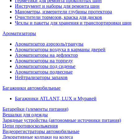
Герметики для ремонта проколотых шин
Инструмент и наборы для ремонта шин
Манометры, измерители глубины протектора
Очистители тормозов, краска для дисков
Чехлы и пакеты для хранения и транспортировки шин
Ароматизаторы
Ароматизатор аэрозоль/гранулы
Ароматизаторы воздуха в карманы дверей
Ароматизаторы на дефлектор
Ароматизаторы на торпеду
Ароматизаторы под сиденье
Ароматизаторы подвесные
Нейтрализаторы запахов
Багажники автомобильные
Багажники ATLANT, LUX и Муравей
Батарейки (элементы питания)
Вешалки для одежды
Зарядные устройства (автономные источники питания)
Цепи противоскольжения
Видеорегистраторы автомобильные
Декоративные колпаки на колеса