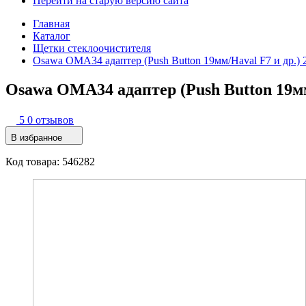
Перейти на старую версию сайта
Главная
Каталог
Щетки стеклоочистителя
Osawa OMA34 адаптер (Push Button 19мм/Haval F7 и др.) 2
Osawa OMA34 адаптер (Push Button 19мм/
5
0 отзывов
В избранное
Код товара: 546282