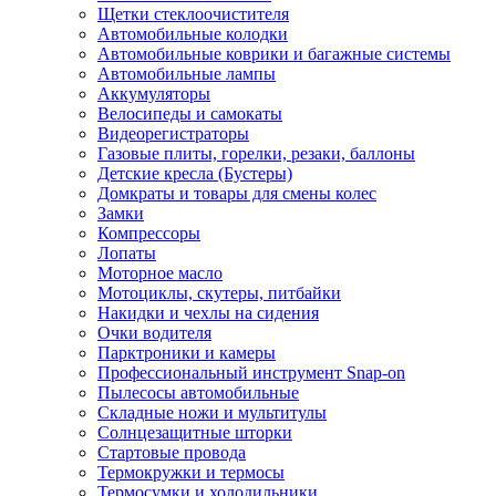
Щетки стеклоочистителя
Автомобильные колодки
Автомобильные коврики и багажные системы
Автомобильные лампы
Аккумуляторы
Велосипеды и самокаты
Видеорегистраторы
Газовые плиты, горелки, резаки, баллоны
Детские кресла (Бустеры)
Домкраты и товары для смены колес
Замки
Компрессоры
Лопаты
Моторное масло
Мотоциклы, скутеры, питбайки
Накидки и чехлы на сидения
Очки водителя
Парктроники и камеры
Профессиональный инструмент Snap-on
Пылесосы автомобильные
Складные ножи и мультитулы
Солнцезащитные шторки
Стартовые провода
Термокружки и термосы
Термосумки и холодильники