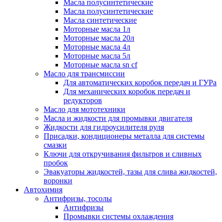
Масла полусинтетические
Масла полусинтетические
Масла синтетические
Моторные масла 1л
Моторные масла 20л
Моторные масла 4л
Моторные масла 5л
Моторные масла sn cf
Масло для трансмиссии
Для автоматических коробок передач и ГУРа
Для механических коробок передач и
редукторов
Масло для мототехники
Масла и жидкости для промывки двигателя
Жидкости для гидроусилителя руля
Присадки, кондиционеры металла для системы
смазки
Ключи для откручивания фильтров и сливных
пробок
Эвакуаторы жидкостей, тазы для слива жидкостей,
воронки
Автохимия
Антифризы, тосолы
Антифризы
Промывки системы охлаждения