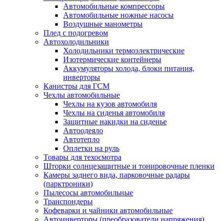
Автомобильные компрессоры
Автомобильные ножные насосы
Воздушные манометры
Плед с подогревом
Автохолодильники
Холодильники термоэлектрические
Изотермические контейнеры
Аккумуляторы холода, блоки питания,
инверторы
Канистры для ГСМ
Чехлы автомобильные
Чехлы на кузов автомобиля
Чехлы на сиденья автомобиля
Защитные накидки на сиденье
Автоодеяло
Автотепло
Оплетки на руль
Товары для техосмотра
Шторки солнцезащитные и тонировочные пленки
Камеры заднего вида, парковочные радары
(парктроники)
Пылесосы автомобильные
Транспондеры
Кофеварки и чайники автомобильные
Автоинверторы (преобразователи напряжения)