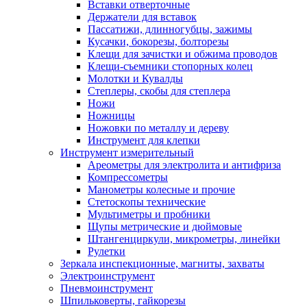
Вставки отверточные
Держатели для вставок
Пассатижи, длинногубцы, зажимы
Кусачки, бокорезы, болторезы
Клещи для зачистки и обжима проводов
Клещи-съемники стопорных колец
Молотки и Кувалды
Степлеры, скобы для степлера
Ножи
Ножницы
Ножовки по металлу и дереву
Инструмент для клепки
Инструмент измерительный
Ареометры для электролита и антифриза
Компрессометры
Манометры колесные и прочие
Стетоскопы технические
Мультиметры и пробники
Щупы метрические и дюймовые
Штангенциркули, микрометры, линейки
Рулетки
Зеркала инспекционные, магниты, захваты
Электроинструмент
Пневмоинструмент
Шпильковерты, гайкорезы