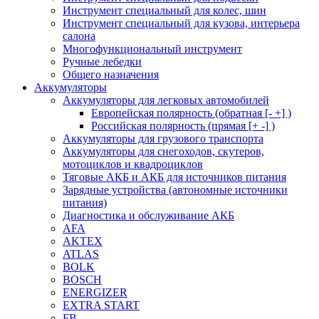
Инструмент специальный для колес, шин
Инструмент специальный для кузова, интерьера
салона
Многофункциональный инструмент
Ручные лебедки
Общего назначения
Аккумуляторы
Аккумуляторы для легковых автомобилей
Европейская полярность (обратная [- +] )
Российская полярность (прямая [+ -] )
Аккумуляторы для грузового транспорта
Аккумуляторы для снегоходов, скутеров,
мотоциклов и квадроциклов
Тяговые АКБ и АКБ для источников питания
Зарядные устройства (автономные источники
питания)
Диагностика и обслуживание АКБ
AFA
AKTEX
ATLAS
BOLK
BOSCH
ENERGIZER
EXTRA START
FB