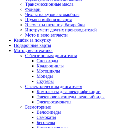
Трансмиссионные масла
Фонари
Чехлы на кузов автомобиля
Шумо и виброизоляция
Элементы питания, батарейки
Инструмент других производителей
Мото и вело запчасти
Кешбэк за покупку
Подарочные карты
Мото-, велотехника
С бензиновым двигателем
Снегоходы
Квадроциклы
Мотоциклы
Мопеды
Скутеры
С электрическим двигателем
Комплекты для электрификации
Электровелосипеды, велогибриды
Электросамокаты
Безмоторные
Велосипеды
Самокаты
Беговелы
Детские товары