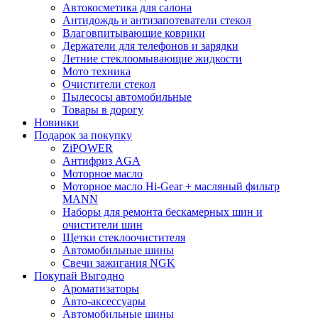
Автокосметика для салона
Антидождь и антизапотеватели стекол
Влаговпитывающие коврики
Держатели для телефонов и зарядки
Летние стеклоомывающие жидкости
Мото техника
Очистители стекол
Пылесосы автомобильные
Товары в дорогу
Новинки
Подарок за покупку
ZiPOWER
Антифриз AGA
Моторное масло
Моторное масло Hi-Gear + масляный фильтр
MANN
Наборы для ремонта бескамерных шин и
очистители шин
Щетки стеклоочистителя
Автомобильные шины
Свечи зажигания NGK
Покупай Выгодно
Ароматизаторы
Авто-аксессуары
Автомобильные шины