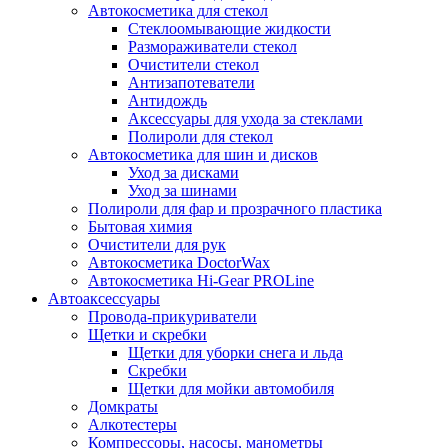
Автокосметика для стекол
Стеклоомывающие жидкости
Размораживатели стекол
Очистители стекол
Антизапотеватели
Антидождь
Аксессуары для ухода за стеклами
Полироли для стекол
Автокосметика для шин и дисков
Уход за дисками
Уход за шинами
Полироли для фар и прозрачного пластика
Бытовая химия
Очистители для рук
Автокосметика DoctorWax
Автокосметика Hi-Gear PROLine
Автоаксессуары
Провода-прикуриватели
Щетки и скребки
Щетки для уборки снега и льда
Скребки
Щетки для мойки автомобиля
Домкраты
Алкотестеры
Компрессоры, насосы, манометры