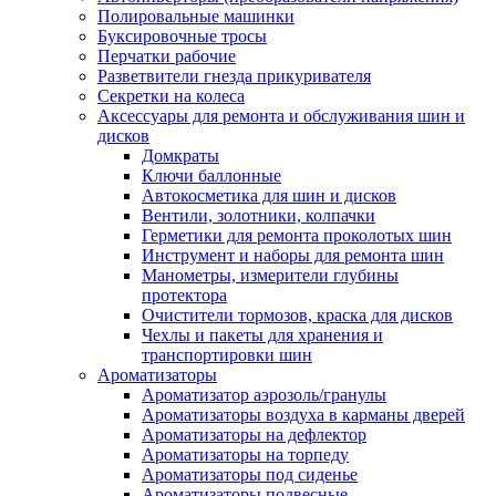
Полировальные машинки
Буксировочные тросы
Перчатки рабочие
Разветвители гнезда прикуривателя
Секретки на колеса
Аксессуары для ремонта и обслуживания ‎шин и
дисков
Домкраты
Ключи баллонные
Автокосметика для шин и дисков
Вентили, золотники, колпачки
Герметики для ремонта проколотых шин
Инструмент и наборы для ремонта шин
Манометры, измерители глубины
протектора
Очистители тормозов, краска для дисков
Чехлы и пакеты для хранения и
транспортировки шин
Ароматизаторы
Ароматизатор аэрозоль/гранулы
Ароматизаторы воздуха в карманы дверей
Ароматизаторы на дефлектор
Ароматизаторы на торпеду
Ароматизаторы под сиденье
Ароматизаторы подвесные