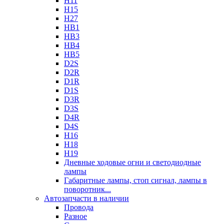
H11
H15
H27
HB1
HB3
HB4
HB5
D2S
D2R
D1R
D1S
D3R
D3S
D4R
D4S
H16
H18
H19
Дневные ходовые огни и светодиодные
лампы
Габаритные лампы, стоп сигнал, лампы в
поворотник...
Автозапчасти в наличии
Провода
Разное