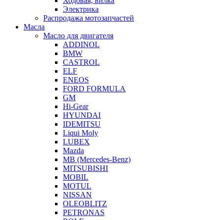
Ходовая, вилка
Электрика
Распродажа мотозапчастей
Масла
Масло для двигателя
ADDINOL
BMW
CASTROL
ELF
ENEOS
FORD FORMULA
GM
Hi-Gear
HYUNDAI
IDEMITSU
Liqui Moly
LUBEX
Mazda
MB (Mercedes-Вenz)
MITSUBISHI
MOBIL
MOTUL
NISSAN
OLEOBLITZ
PETRONAS