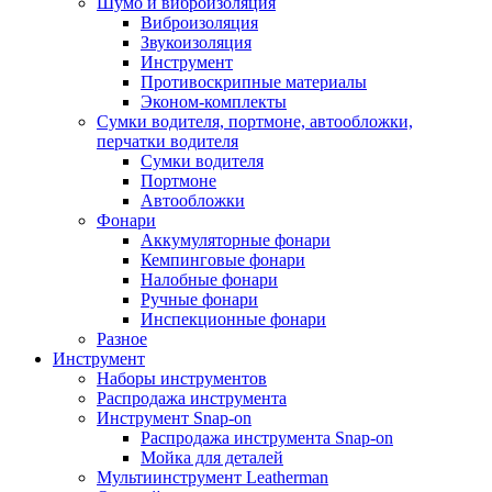
Шумо и виброизоляция
Виброизоляция
Звукоизоляция
Инструмент
Противоскрипные материалы
Эконом-комплекты
Сумки водителя, портмоне, автообложки,
перчатки водителя
Cумки водителя
Портмоне
Автообложки
Фонари
Аккумуляторные фонари
Кемпинговые фонари
Налобные фонари
Ручные фонари
Инспекционные фонари
Разное
Инструмент
Наборы инструментов
Распродажа инструмента
Инструмент Snap-on
Распродажа инструмента Snap-on
Мойка для деталей
Мультиинструмент Leatherman