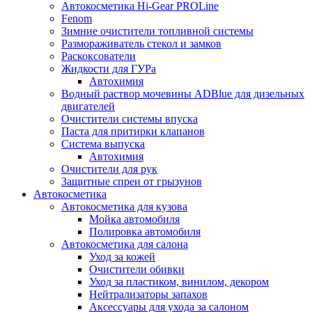
Автокосметика Hi-Gear PROLine
Fenom
Зимние очистители топливной системы
Размораживатель стекол и замков
Раскоксователи
Жидкости для ГУРа
Автохимия
Водный раствор мочевины ADBlue для дизельных
двигателей
Очистители системы впуска
Паста для притирки клапанов
Система выпуска
Автохимия
Очистители для рук
Защитные спреи от грызунов
Автокосметика
Автокосметика для кузова
Мойка автомобиля
Полировка автомобиля
Автокосметика для салона
Уход за кожей
Очистители обивки
Уход за пластиком, винилом, декором
Нейтрализаторы запахов
Аксессуары для ухода за салоном