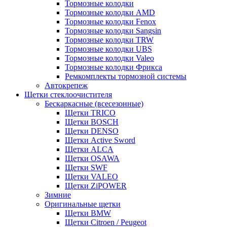
Тормозные колодки
Тормозные колодки AMD
Тормозные колодки Fenox
Тормозные колодки Sangsin
Тормозные колодки TRW
Тормозные колодки UBS
Тормозные колодки Valeo
Тормозные колодки Фрикса
Ремкомплекты тормозной системы
Автокрепеж
Щетки стеклоочистителя
Бескаркасные (всесезонные)
Щетки TRICO
Щетки BOSCH
Щетки DENSO
Щетки Active Sword
Щетки ALCA
Щетки OSAWA
Щетки SWF
Щетки VALEO
Щетки ZiPOWER
Зимние
Оригинальные щетки
Щетки BMW
Щетки Citroen / Peugeot