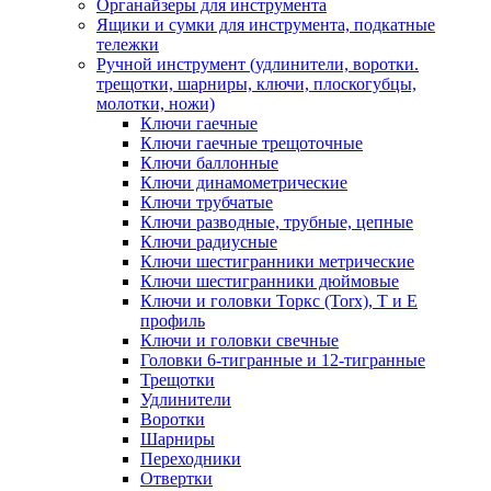
Органайзеры для инструмента
Ящики и сумки для инструмента, подкатные
тележки
Ручной инструмент (удлинители, воротки.
трещотки, шарниры, ключи, плоскогубцы,
молотки, ножи)
Ключи гаечные
Ключи гаечные трещоточные
Ключи баллонные
Ключи динамометрические
Ключи трубчатые
Ключи разводные, трубные, цепные
Ключи радиусные
Ключи шестигранники метрические
Ключи шестигранники дюймовые
Ключи и головки Торкс (Torx), Т и Е
профиль
Ключи и головки свечные
Головки 6-тигранные и 12-тигранные
Трещотки
Удлинители
Воротки
Шарниры
Переходники
Отвертки