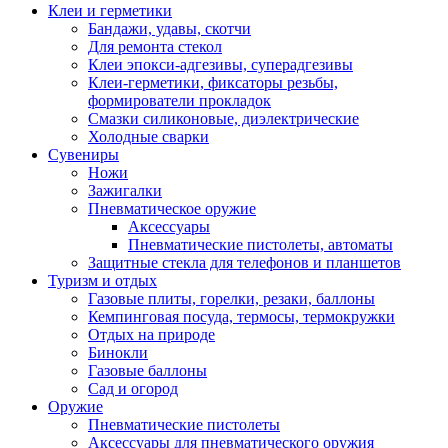
Клеи и герметики
Бандажи, удавы, скотчи
Для ремонта стекол
Клеи эпокси-адгезивы, суперадгезивы
Клеи-герметики, фиксаторы резьбы,
формирователи прокладок
Смазки силиконовые, диэлектрические
Холодные сварки
Сувениры
Ножи
Зажигалки
Пневматическое оружие
Аксессуары
Пневматические пистолеты, автоматы
Защитные стекла для телефонов и планшетов
Туризм и отдых
Газовые плиты, горелки, резаки, баллоны
Кемпинговая посуда, термосы, термокружки
Отдых на природе
Бинокли
Газовые баллоны
Сад и огород
Оружие
Пневматические пистолеты
Аксессуары для пневматического оружия