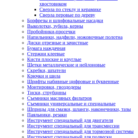
хвостовиком
Сверла по стеклу и керамике
Сверла перовые по дереву
Борфрезы и шлифовальные насадки
Выколотки, зубила, керны
Пробойники-просечки
Напильники, надфили, ножовочные полотна
Диски отрезные и зачистные
Бумага наждачная
Стержни клеевые
Кисти плоские и круглые
Щетки металлические и нейлоновые
Скребки, шпатели
Крючки и шила
Шрифты набивные цифровые и буквенные
Монтировки, гвоздодеры
Тиски, струбцины
Съемники масляных фильтров
Съемники универсальные и специальные
Шприцы для смазки, шланги, наконечники, тазы
Паяльники, резаки
Инструмент специальный для двигателя
Инструмент специальный для трансмиссии
Инструмент специальный для тормозной системы
Инструмент специальный для подвески