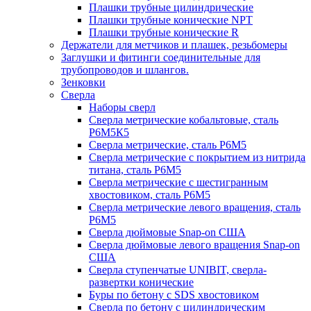
Плашки трубные цилиндрические
Плашки трубные конические NPT
Плашки трубные конические R
Держатели для метчиков и плашек, резьбомеры
Заглушки и фитинги соединительные для
трубопроводов и шлангов.
Зенковки
Сверла
Наборы сверл
Сверла метрические кобальтовые, сталь
Р6М5К5
Сверла метрические, сталь Р6М5
Сверла метрические с покрытием из нитрида
титана, сталь Р6М5
Сверла метрические с шестигранным
хвостовиком, сталь Р6М5
Сверла метрические левого вращения, сталь
Р6М5
Сверла дюймовые Snap-on США
Сверла дюймовые левого вращения Snap-on
США
Сверла ступенчатые UNIBIT, сверла-
развертки конические
Буры по бетону с SDS хвостовиком
Сверла по бетону с цилиндрическим