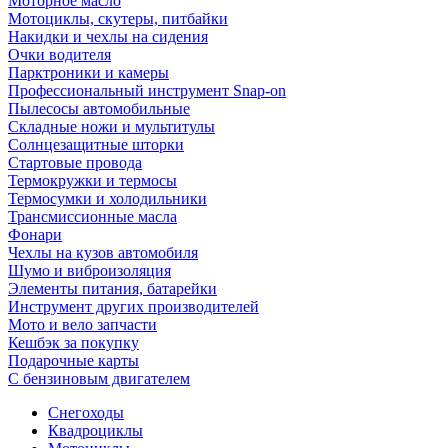
Моторное масло
Мотоциклы, скутеры, питбайки
Накидки и чехлы на сидения
Очки водителя
Парктроники и камеры
Профессиональный инструмент Snap-on
Пылесосы автомобильные
Складные ножи и мультитулы
Солнцезащитные шторки
Стартовые провода
Термокружки и термосы
Термосумки и холодильники
Трансмиссионные масла
Фонари
Чехлы на кузов автомобиля
Шумо и виброизоляция
Элементы питания, батарейки
Инструмент других производителей
Мото и вело запчасти
Кешбэк за покупку
Подарочные карты
С бензиновым двигателем
Снегоходы
Квадроциклы