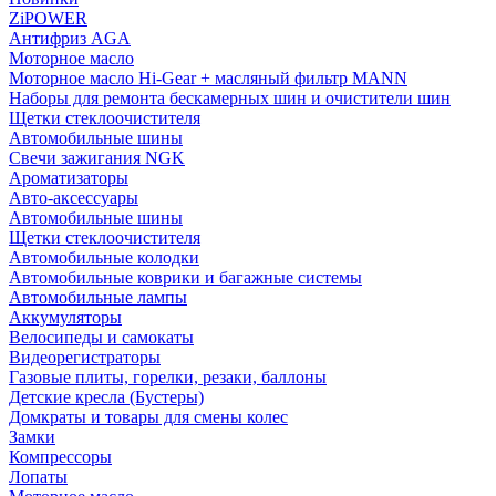
ZiPOWER
Антифриз AGA
Моторное масло
Моторное масло Hi-Gear + масляный фильтр MANN
Наборы для ремонта бескамерных шин и очистители шин
Щетки стеклоочистителя
Автомобильные шины
Свечи зажигания NGK
Ароматизаторы
Авто-аксессуары
Автомобильные шины
Щетки стеклоочистителя
Автомобильные колодки
Автомобильные коврики и багажные системы
Автомобильные лампы
Аккумуляторы
Велосипеды и самокаты
Видеорегистраторы
Газовые плиты, горелки, резаки, баллоны
Детские кресла (Бустеры)
Домкраты и товары для смены колес
Замки
Компрессоры
Лопаты