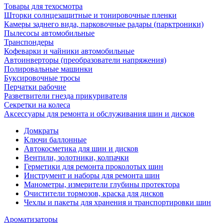
Товары для техосмотра
Шторки солнцезащитные и тонировочные пленки
Камеры заднего вида, парковочные радары (парктроники)
Пылесосы автомобильные
Транспондеры
Кофеварки и чайники автомобильные
Автоинверторы (преобразователи напряжения)
Полировальные машинки
Буксировочные тросы
Перчатки рабочие
Разветвители гнезда прикуривателя
Секретки на колеса
Аксессуары для ремонта и обслуживания ‎шин и дисков
Домкраты
Ключи баллонные
Автокосметика для шин и дисков
Вентили, золотники, колпачки
Герметики для ремонта проколотых шин
Инструмент и наборы для ремонта шин
Манометры, измерители глубины протектора
Очистители тормозов, краска для дисков
Чехлы и пакеты для хранения и транспортировки шин
Ароматизаторы