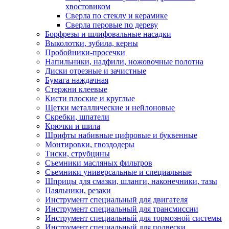
хвостовиком
Сверла по стеклу и керамике
Сверла перовые по дереву
Борфрезы и шлифовальные насадки
Выколотки, зубила, керны
Пробойники-просечки
Напильники, надфили, ножовочные полотна
Диски отрезные и зачистные
Бумага наждачная
Стержни клеевые
Кисти плоские и круглые
Щетки металлические и нейлоновые
Скребки, шпатели
Крючки и шила
Шрифты набивные цифровые и буквенные
Монтировки, гвоздодеры
Тиски, струбцины
Съемники масляных фильтров
Съемники универсальные и специальные
Шприцы для смазки, шланги, наконечники, тазы
Паяльники, резаки
Инструмент специальный для двигателя
Инструмент специальный для трансмиссии
Инструмент специальный для тормозной системы
Инструмент специальный для подвески