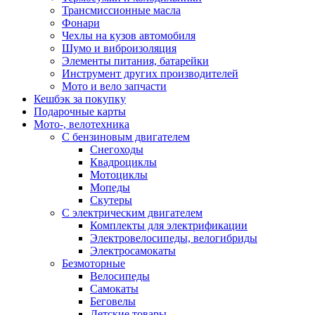
Трансмиссионные масла
Фонари
Чехлы на кузов автомобиля
Шумо и виброизоляция
Элементы питания, батарейки
Инструмент других производителей
Мото и вело запчасти
Кешбэк за покупку
Подарочные карты
Мото-, велотехника
С бензиновым двигателем
Снегоходы
Квадроциклы
Мотоциклы
Мопеды
Скутеры
С электрическим двигателем
Комплекты для электрификации
Электровелосипеды, велогибриды
Электросамокаты
Безмоторные
Велосипеды
Самокаты
Беговелы
Детские товары