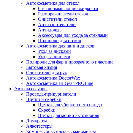
Автокосметика для стекол
Стеклоомывающие жидкости
Размораживатели стекол
Очистители стекол
Антизапотеватели
Антидождь
Аксессуары для ухода за стеклами
Полироли для стекол
Автокосметика для шин и дисков
Уход за дисками
Уход за шинами
Полироли для фар и прозрачного пластика
Бытовая химия
Очистители для рук
Автокосметика DoctorWax
Автокосметика Hi-Gear PROLine
Автоаксессуары
Провода-прикуриватели
Щетки и скребки
Щетки для уборки снега и льда
Скребки
Щетки для мойки автомобиля
Домкраты
Алкотестеры
Компрессоры, насосы, манометры