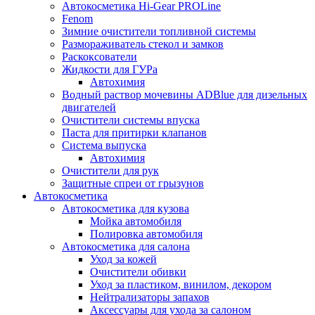
Автокосметика Hi-Gear PROLine
Fenom
Зимние очистители топливной системы
Размораживатель стекол и замков
Раскоксователи
Жидкости для ГУРа
Автохимия
Водный раствор мочевины ADBlue для дизельных
двигателей
Очистители системы впуска
Паста для притирки клапанов
Система выпуска
Автохимия
Очистители для рук
Защитные спреи от грызунов
Автокосметика
Автокосметика для кузова
Мойка автомобиля
Полировка автомобиля
Автокосметика для салона
Уход за кожей
Очистители обивки
Уход за пластиком, винилом, декором
Нейтрализаторы запахов
Аксессуары для ухода за салоном