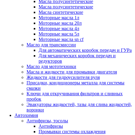
Масла полусинтетические
Масла полусинтетические
Масла синтетические
Моторные масла 1л
Моторные масла 20л
Моторные масла 4л
Моторные масла 5л
Моторные масла sn cf
Масло для трансмиссии
Для автоматических коробок передач и ГУРа
Для механических коробок передач и
редукторов
Масло для мототехники
Масла и жидкости для промывки двигателя
Жидкости для гидроусилителя руля
Присадки, кондиционеры металла для системы
смазки
Ключи для откручивания фильтров и сливных
пробок
Эвакуаторы жидкостей, тазы для слива жидкостей,
воронки
Автохимия
Антифризы, тосолы
Антифризы
Промывки системы охлаждения