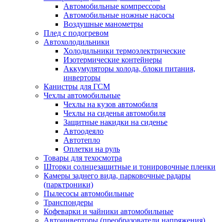
Автомобильные компрессоры
Автомобильные ножные насосы
Воздушные манометры
Плед с подогревом
Автохолодильники
Холодильники термоэлектрические
Изотермические контейнеры
Аккумуляторы холода, блоки питания,
инверторы
Канистры для ГСМ
Чехлы автомобильные
Чехлы на кузов автомобиля
Чехлы на сиденья автомобиля
Защитные накидки на сиденье
Автоодеяло
Автотепло
Оплетки на руль
Товары для техосмотра
Шторки солнцезащитные и тонировочные пленки
Камеры заднего вида, парковочные радары
(парктроники)
Пылесосы автомобильные
Транспондеры
Кофеварки и чайники автомобильные
Автоинверторы (преобразователи напряжения)