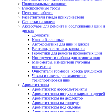
Полировальные машинки
Буксировочные тросы
Перчатки рабочие
Разветвители гнезда прикуривателя
Секретки на колеса
Аксессуары для ремонта и обслуживания ‎шин и
дисков
Домкраты
Ключи баллонные
Автокосметика для шин и дисков
Вентили, золотники, колпачки
Герметики для ремонта проколотых шин
Инструмент и наборы для ремонта шин
Манометры, измерители глубины
протектора
Очистители тормозов, краска для дисков
Чехлы и пакеты для хранения и
транспортировки шин
Ароматизаторы
Ароматизатор аэрозоль/гранулы
Ароматизаторы воздуха в карманы дверей
Ароматизаторы на дефлектор
Ароматизаторы на торпеду
Ароматизаторы под сиденье
Ароматизаторы подвесные