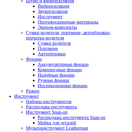
Шумо и виброизоляция
Виброизоляция
Звукоизоляция
Инструмент
Противоскрипные материалы
Эконом-комплекты
Сумки водителя, портмоне, автообложки,
перчатки водителя
Cумки водителя
Портмоне
Автообложки
Фонари
Аккумуляторные фонари
Кемпинговые фонари
Налобные фонари
Ручные фонари
Инспекционные фонари
Разное
Инструмент
Наборы инструментов
Распродажа инструмента
Инструмент Snap-on
Распродажа инструмента Snap-on
Мойка для деталей
Мультиинструмент Leatherman