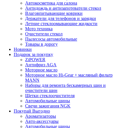
Автокосметика для салона
Антидождь и антизапотеватели стекол
Влаговпитывающие коврики
Держатели для телефонов и зарядки
Летние стеклоомывающие жидкости
Мото техника
Очистители стекол
Пылесосы автомобильные
Товары в дорогу
Новинки
Подарок за покупку
ZiPOWER
Антифриз AGA
Моторное масло
Моторное масло Hi-Gear + масляный фильтр
MANN
Наборы для ремонта бескамерных шин и
очистители шин
Щетки стеклоочистителя
Автомобильные шины
Свечи зажигания NGK
Покупай Выгодно
Ароматизаторы
Авто-аксессуары
Автомобильные шины