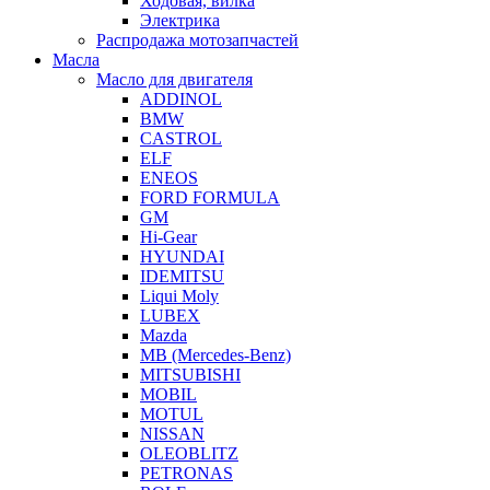
Ходовая, вилка
Электрика
Распродажа мотозапчастей
Масла
Масло для двигателя
ADDINOL
BMW
CASTROL
ELF
ENEOS
FORD FORMULA
GM
Hi-Gear
HYUNDAI
IDEMITSU
Liqui Moly
LUBEX
Mazda
MB (Mercedes-Вenz)
MITSUBISHI
MOBIL
MOTUL
NISSAN
OLEOBLITZ
PETRONAS