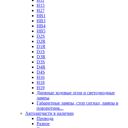
H11
H15
H27
HB1
HB3
HB4
HB5
D2S
D2R
D1R
D1S
D3R
D3S
D4R
D4S
H16
H18
H19
Дневные ходовые огни и светодиодные
лампы
Габаритные лампы, стоп сигнал, лампы в
поворотник...
Автозапчасти в наличии
Провода
Разное