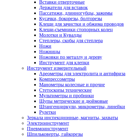
Вставки отверточные
Держатели для вставок
Пассатижи, длинногубцы, зажимы
Кусачки, бокорезы, болторезы
Клещи для зачистки и обжима проводов
Клещи-съемники стопорных колец
Молотки и Кувалды
Степлеры, скобы для степлера
Ножи
Ножницы
Ножовки по металлу и дереву
Инструмент для клепки
Инструмент измерительный
Ареометры для электролита и антифриза
Компрессометры
Манометры колесные и прочие
Стетоскопы технические
Мультиметры и пробники
Щупы метрические и дюймовые
Штангенциркули, микрометры, линейки
Рулетки
Зеркала инспекционные, магниты, захваты
Электроинструмент
Пневмоинструмент
Шпильковерты, гайкорезы