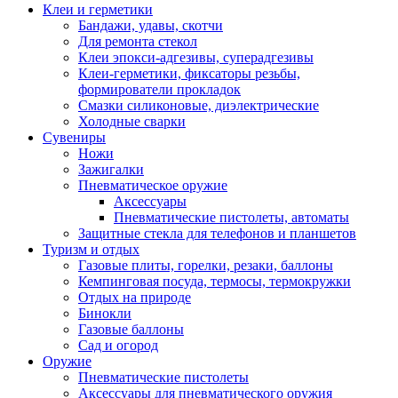
Клеи и герметики
Бандажи, удавы, скотчи
Для ремонта стекол
Клеи эпокси-адгезивы, суперадгезивы
Клеи-герметики, фиксаторы резьбы,
формирователи прокладок
Смазки силиконовые, диэлектрические
Холодные сварки
Сувениры
Ножи
Зажигалки
Пневматическое оружие
Аксессуары
Пневматические пистолеты, автоматы
Защитные стекла для телефонов и планшетов
Туризм и отдых
Газовые плиты, горелки, резаки, баллоны
Кемпинговая посуда, термосы, термокружки
Отдых на природе
Бинокли
Газовые баллоны
Сад и огород
Оружие
Пневматические пистолеты
Аксессуары для пневматического оружия