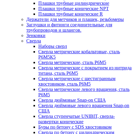
Плашки трубные цилиндрические
Плашки трубные конические NPT
Плашки трубные конические R
Держатели для метчиков и плашек, резьбомеры
Заглушки и фитинги соединительные для
трубопроводов и шлангов.
Зенковки
Сверла
Наборы сверл
Сверла метрические кобальтовые, сталь
Р6М5К5
Сверла метрические, сталь Р6М5
Сверла метрические с покрытием из нитрида
титана, сталь Р6М5
Сверла метрические с шестигранным
хвостовиком, сталь Р6М5
Сверла метрические левого вращения, сталь
Р6М5
Сверла дюймовые Snap-on США
Сверла дюймовые левого вращения Snap-on
США
Сверла ступенчатые UNIBIT, сверла-
развертки конические
Буры по бетону с SDS хвостовиком
Сверла по бетону с цилиндрическим