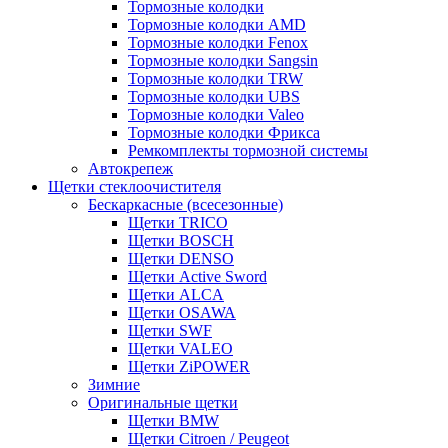
Тормозные колодки
Тормозные колодки AMD
Тормозные колодки Fenox
Тормозные колодки Sangsin
Тормозные колодки TRW
Тормозные колодки UBS
Тормозные колодки Valeo
Тормозные колодки Фрикса
Ремкомплекты тормозной системы
Автокрепеж
Щетки стеклоочистителя
Бескаркасные (всесезонные)
Щетки TRICO
Щетки BOSCH
Щетки DENSO
Щетки Active Sword
Щетки ALCA
Щетки OSAWA
Щетки SWF
Щетки VALEO
Щетки ZiPOWER
Зимние
Оригинальные щетки
Щетки BMW
Щетки Citroen / Peugeot