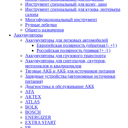
Инструмент специальный для колес, шин
Инструмент специальный для кузова, интерьера
салона
Многофункциональный инструмент
Ручные лебедки
Общего назначения
Аккумуляторы
Аккумуляторы для легковых автомобилей
Европейская полярность (обратная [- +] )
Российская полярность (прямая [+ -] )
Аккумуляторы для грузового транспорта
Аккумуляторы для снегоходов, скутеров,
мотоциклов и квадроциклов
Тяговые АКБ и АКБ для источников питания
Зарядные устройства (автономные источники
питания)
Диагностика и обслуживание АКБ
AFA
AKTEX
ATLAS
BOLK
BOSCH
ENERGIZER
EXTRA START
FB