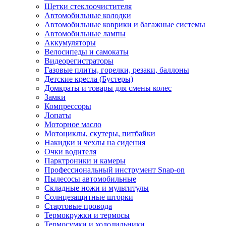
Щетки стеклоочистителя
Автомобильные колодки
Автомобильные коврики и багажные системы
Автомобильные лампы
Аккумуляторы
Велосипеды и самокаты
Видеорегистраторы
Газовые плиты, горелки, резаки, баллоны
Детские кресла (Бустеры)
Домкраты и товары для смены колес
Замки
Компрессоры
Лопаты
Моторное масло
Мотоциклы, скутеры, питбайки
Накидки и чехлы на сидения
Очки водителя
Парктроники и камеры
Профессиональный инструмент Snap-on
Пылесосы автомобильные
Складные ножи и мультитулы
Солнцезащитные шторки
Стартовые провода
Термокружки и термосы
Термосумки и холодильники