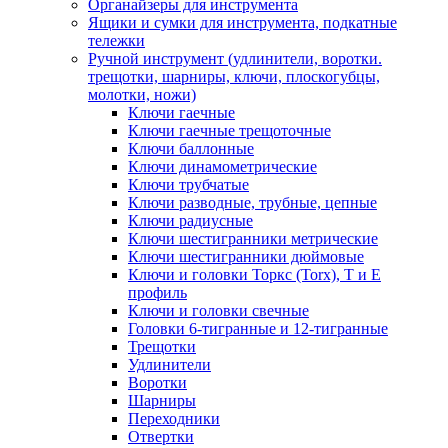
Органайзеры для инструмента
Ящики и сумки для инструмента, подкатные
тележки
Ручной инструмент (удлинители, воротки.
трещотки, шарниры, ключи, плоскогубцы,
молотки, ножи)
Ключи гаечные
Ключи гаечные трещоточные
Ключи баллонные
Ключи динамометрические
Ключи трубчатые
Ключи разводные, трубные, цепные
Ключи радиусные
Ключи шестигранники метрические
Ключи шестигранники дюймовые
Ключи и головки Торкс (Torx), Т и Е
профиль
Ключи и головки свечные
Головки 6-тигранные и 12-тигранные
Трещотки
Удлинители
Воротки
Шарниры
Переходники
Отвертки