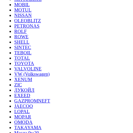
MOBIL
MOTUL
NISSAN
OLEOBLITZ
PETRONAS
ROLF
ROWE
SHELL
SINTEC
TEBOIL
TOTAL
TOYOTA
VALVOLINE
VW (Volkswagen)
XENUM
ZIC
ЛУКОЙЛ
EXEED
GAZPROMNEFT
JAECOO
LOPAL
MOPAR
OMODA
TAKAYAMA
Масла 0w20