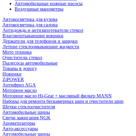
Автомобильные ножные насосы
Воздушные манометры
Автокосметика для кузова
Автокосметика для салона
Антидождь и антизапотеватели стекол
Влаговпитывающие коврики
Держатели для телефонов и зарядки
Летние стеклоомывающие жидкости
Мото техника
Очистители стекол
Пылесосы автомобильные
Товары в дорогу
Новинки
ZiPOWER
Антифриз AGA
Моторное масло
Моторное масло Hi-Gear + масляный фильтр MANN
Наборы для ремонта бескамерных шин и очистители шин
Щетки стеклоочистителя
Автомобильные шины
Свечи зажигания NGK
Ароматизаторы
Авто-аксессуары
Автомобильные шины