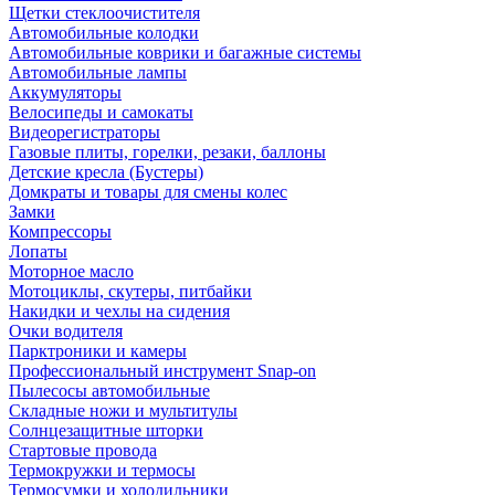
Щетки стеклоочистителя
Автомобильные колодки
Автомобильные коврики и багажные системы
Автомобильные лампы
Аккумуляторы
Велосипеды и самокаты
Видеорегистраторы
Газовые плиты, горелки, резаки, баллоны
Детские кресла (Бустеры)
Домкраты и товары для смены колес
Замки
Компрессоры
Лопаты
Моторное масло
Мотоциклы, скутеры, питбайки
Накидки и чехлы на сидения
Очки водителя
Парктроники и камеры
Профессиональный инструмент Snap-on
Пылесосы автомобильные
Складные ножи и мультитулы
Солнцезащитные шторки
Стартовые провода
Термокружки и термосы
Термосумки и холодильники