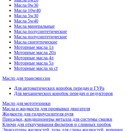
Масла 0w30
Масла 10w40
Масла 5w30
Масла 5w40
Масла минеральные
Масла полусинтетические
Масла полусинтетические
Масла синтетические
Моторные масла 1л
Моторные масла 20л
Моторные масла 4л
Моторные масла 5л
Моторные масла sn cf
Масло для трансмиссии
Для автоматических коробок передач и ГУРа
Для механических коробок передач и редукторов
Масло для мототехники
Масла и жидкости для промывки двигателя
Жидкости для гидроусилителя руля
Присадки, кондиционеры металла для системы смазки
Ключи для откручивания фильтров и сливных пробок
Эвакуаторы жидкостей, тазы для слива жидкостей, воронки