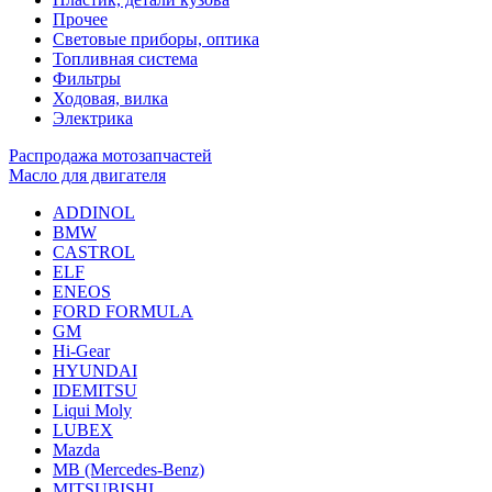
Прочее
Световые приборы, оптика
Топливная система
Фильтры
Ходовая, вилка
Электрика
Распродажа мотозапчастей
Масло для двигателя
ADDINOL
BMW
CASTROL
ELF
ENEOS
FORD FORMULA
GM
Hi-Gear
HYUNDAI
IDEMITSU
Liqui Moly
LUBEX
Mazda
MB (Mercedes-Вenz)
MITSUBISHI