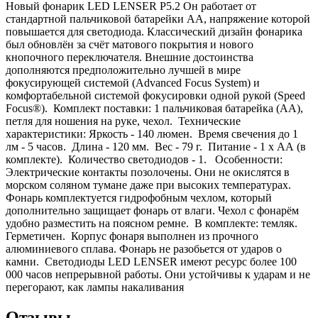
Новый фонарик LED LENSER P5.2 Он работает от
стандартной пальчиковой батарейки AA, ‎напряжение которой
повышается для светодиода. Классический дизайн фонарика
был обновлён ‎за счёт матового покрытия и нового
кнопочного переключателя. Внешние достоинства
‎дополняются предположительно лучшей в мире
фокусирующей системой (Advanced Focus ‎System) и
комфортабельной системой фокусировки одной рукой (Speed
Focus®). ‎ Комплект поставки: 1 пальчиковая батарейка (AA),
петля для ношения на руке, чехол. ‎ Технические
характеристики: Яркость - 140 люмен. ‎ Время свечения до 1
лм - 5 часов. ‎ Длина - 120 мм. ‎ Вес - 79 г. ‎ Питание - 1 х АА (в
комплекте). ‎ Количество светодиодов - 1. ‎ ‎ Особенности:
Электрические контакты позолочены. Они не окислятся в
морском соляном тумане даже при ‎высоких температурах. ‎
Фонарь комплектуется гидрофобным чехлом, который
дополнительно защищает фонарь от ‎влаги. Чехол с фонарём
удобно разместить на поясном ремне. ‎ В комплекте: темляк. ‎
Герметичен. ‎ Корпус фонаря выполнен из прочного
алюминиевого сплава. Фонарь не разобьется от ударов о
‎камни. ‎ Светодиоды LED LENSER имеют ресурс более 100
000 часов непрерывной работы. Они устойчивы ‎к ударам и не
перегорают, как лампы накаливания
Отзывы