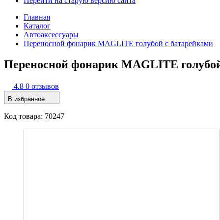
Перейти на старую версию сайта
Главная
Каталог
Автоаксессуары
Переносной фонарик MAGLITE голубой c батарейками
Переносной фонарик MAGLITE голубой
4.8
0 отзывов
В избранное
Код товара: 70247