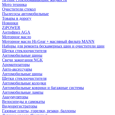
Мото техника
Очистители стекол
Пылесосы автомобильные
Товары в дорогу
Новинки
ZiPOWER
Антифриз AGA
Моторное масло
Моторное масло Hi-Gear + масляный фильтр MANN
Наборы для ремонта бескамерных шин и очистители шин
Щетки стеклоочистителя
Автомобильные шины
Свечи зажигания NGK
Ароматизаторы
Авто-аксессуары
Автомобильные шины
Щетки стеклоочистителя
Автомобильные колодки
Автомобильные коврики и багажные системы
Автомобильные лампы
Аккумуляторы
Велосипеды и самокаты
Видеорегистраторы
Газовые плиты, горелки, резаки, баллоны