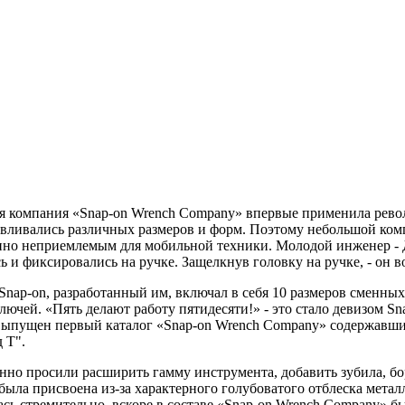
аяся компания «Snap-on Wrench Company» впервые применила ре
тавливались различных размеров и форм. Поэтому небольшой ко
шенно неприемлемым для мобильной техники. Молодой инженер 
и фиксировались на ручке. Защелкнув головку на ручке, - он во
ap-on, разработанный им, включал в себя 10 размеров сменных 
ючей. «Пять делают работу пятидесяти!» - это стало девизом Sn
л выпущен первый каталог «Snap-on Wrench Company» содержавш
 Т".
но просили расширить гамму инструмента, добавить зубила, бо
я была присвоена из-за характерного голубоватого отблеска мета
сь стремительно, вскоре в составе «Snap-on Wrench Company» бы