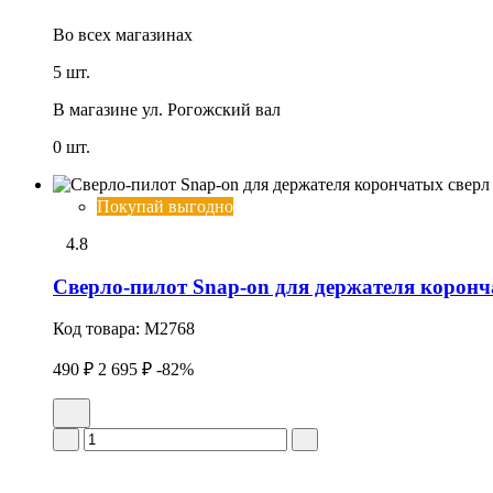
Во всех
магазинах
5 шт.
В магазине
ул. Рогожский вал
0 шт.
Покупай выгодно
4.8
Сверло-пилот Snap-on для держателя коронч
Код товара:
M2768
490 ₽
2 695 ₽
-82%