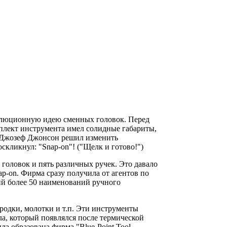
волюционную идею сменных головок. Перед
мплект инструмента имел солидные габариты,
- Джозеф Джонсон решил изменить
скликнул: "Snap-on"! ("Щелк и готово!")
головок и пять различных ручек. Это давало
ap-on. Фирма сразу получила от агентов по
ий более 50 наименований ручного
родки, молотки и т.п. Эти инструменты
лла, который появлялся после термической
ла образована фирма "Blue-Point Tool