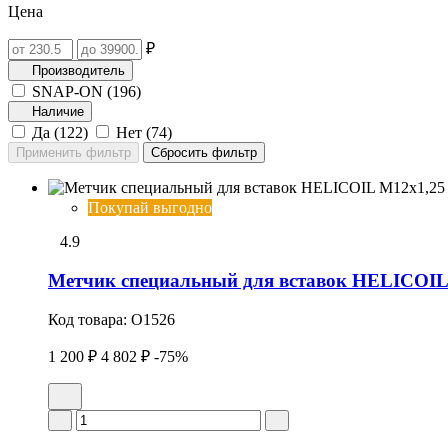
Цена
₽
Производитель
SNAP-ON (
196
)
Наличие
Да (
122
)
Нет (
74
)
Покупай выгодно
4.9
Метчик специальный для вставок HELICOIL 
Код товара:
O1526
1 200 ₽
4 802 ₽
-75%