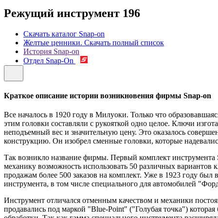
Режущий инструмент
196
Скачать каталог Snap-on
Желтые ценники. Скачать полный список
История Snap-on
Отдел Snap-On
Краткое описание истории возникновения фирмы Snap-on
Все началось в 1920 году в Милуоки. Только что образовавш
этим головки составляли с рукояткой одно целое. Ключи изго
неподъемный вес и значительную цену. Это оказалось совер
конструкцию. Он изобрел сменные головки, которые надевались 
Так возникло название фирмы. Первый комплект инструмента Sn
механику возможность использовать 50 различных вариантов кл
продажам более 500 заказов на комплект. Уже в 1923 году бы
инструмента, в том числе специального для автомобилей "Форд
Инструмент отличался отменным качеством и механики постоян
продавались под маркой "Blue-Point" ("Голубая точка") котора
обработки. Так как гамма специального инструмента расширяла