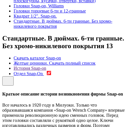
плоскогубцы, кусачки, отвертки, вставки)
Головки Snap-on, Williams
Головки торцевые 6-ти и 12-гранные
Квадрат 1/2". Snap-on.
Стандартные. В дюймах. 6-ти гранные. Без хромо-
никилевого покрытия
Стандартные. В дюймах. 6-ти гранные.
Без хромо-никилевого покрытия
13
Скачать каталог Snap-on
Желтые ценники. Скачать полный список
История Snap-on
Отдел Snap-On
Краткое описание истории возникновения фирмы Snap-on
Все началось в 1920 году в Милуоки. Только что
образовавшаяся компания «Snap-on Wrench Company» впервые
применила революционную идею сменных головок. Перед
этим головки составляли с рукояткой одно целое. Ключи
изготавливались различных размеров и форм. Поэтому