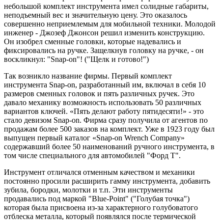
небольшой комплект инструмента имел солидные габариты,
неподъемный вес и значительную цену. Это оказалось
совершенно неприемлемым для мобильной техники. Молодой
инженер - Джозеф Джонсон решил изменить конструкцию.
Он изобрел сменные головки, которые надевались и
фиксировались на ручке. Защелкнув головку на ручке, - он
воскликнул: "Snap-on"! ("Щелк и готово!")
Так возникло название фирмы. Первый комплект
инструмента Snap-on, разработанный им, включал в себя 10
размеров сменных головок и пять различных ручек. Это
давало механику возможность использовать 50 различных
вариантов ключей. «Пять делают работу пятидесяти!» - это
стало девизом Snap-on. Фирма сразу получила от агентов по
продажам более 500 заказов на комплект. Уже в 1923 году был
выпущен первый каталог «Snap-on Wrench Company»
содержавший более 50 наименований ручного инструмента, в
том числе специального для автомобилей "Форд Т".
Инструмент отличался отменным качеством и механики
постоянно просили расширить гамму инструмента, добавить
зубила, бородки, молотки и т.п. Эти инструменты
продавались под маркой "Blue-Point" ("Голубая точка")
которая была присвоена из-за характерного голубоватого
отблеска металла, который появлялся после термической