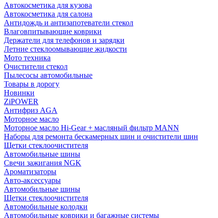
Автокосметика для кузова
Автокосметика для салона
Антидождь и антизапотеватели стекол
Влаговпитывающие коврики
Держатели для телефонов и зарядки
Летние стеклоомывающие жидкости
Мото техника
Очистители стекол
Пылесосы автомобильные
Товары в дорогу
Новинки
ZiPOWER
Антифриз AGA
Моторное масло
Моторное масло Hi-Gear + масляный фильтр MANN
Наборы для ремонта бескамерных шин и очистители шин
Щетки стеклоочистителя
Автомобильные шины
Свечи зажигания NGK
Ароматизаторы
Авто-аксессуары
Автомобильные шины
Щетки стеклоочистителя
Автомобильные колодки
Автомобильные коврики и багажные системы