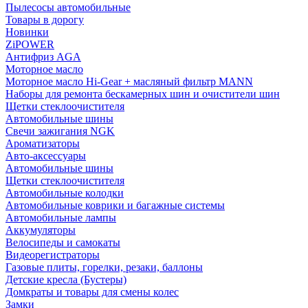
Пылесосы автомобильные
Товары в дорогу
Новинки
ZiPOWER
Антифриз AGA
Моторное масло
Моторное масло Hi-Gear + масляный фильтр MANN
Наборы для ремонта бескамерных шин и очистители шин
Щетки стеклоочистителя
Автомобильные шины
Свечи зажигания NGK
Ароматизаторы
Авто-аксессуары
Автомобильные шины
Щетки стеклоочистителя
Автомобильные колодки
Автомобильные коврики и багажные системы
Автомобильные лампы
Аккумуляторы
Велосипеды и самокаты
Видеорегистраторы
Газовые плиты, горелки, резаки, баллоны
Детские кресла (Бустеры)
Домкраты и товары для смены колес
Замки