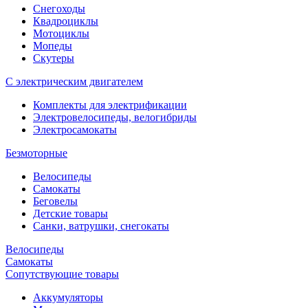
Снегоходы
Квадроциклы
Мотоциклы
Мопеды
Скутеры
С электрическим двигателем
Комплекты для электрификации
Электровелосипеды, велогибриды
Электросамокаты
Безмоторные
Велосипеды
Самокаты
Беговелы
Детские товары
Санки, ватрушки, снегокаты
Велосипеды
Самокаты
Сопутствующие товары
Аккумуляторы