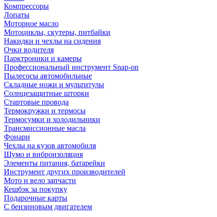
Компрессоры
Лопаты
Моторное масло
Мотоциклы, скутеры, питбайки
Накидки и чехлы на сидения
Очки водителя
Парктроники и камеры
Профессиональный инструмент Snap-on
Пылесосы автомобильные
Складные ножи и мультитулы
Солнцезащитные шторки
Стартовые провода
Термокружки и термосы
Термосумки и холодильники
Трансмиссионные масла
Фонари
Чехлы на кузов автомобиля
Шумо и виброизоляция
Элементы питания, батарейки
Инструмент других производителей
Мото и вело запчасти
Кешбэк за покупку
Подарочные карты
С бензиновым двигателем