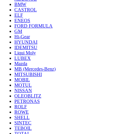
BMW
CASTROL
ELF
ENEOS
FORD FORMULA
GM
Hi-Gear
HYUNDAI
IDEMITSU
Liqui Moly
LUBEX
Mazda
MB (Mercedes-Вenz)
MITSUBISHI
MOBIL
MOTUL
NISSAN
OLEOBLITZ
PETRONAS
ROLF
ROWE
SHELL
SINTEC
TEBOIL
TOTAL