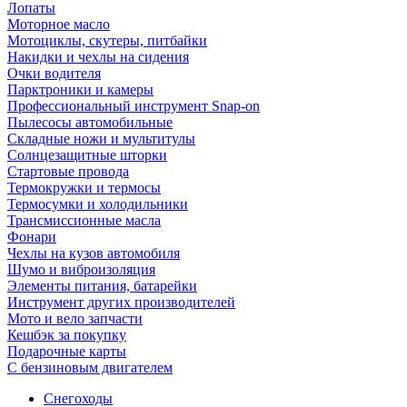
Лопаты
Моторное масло
Мотоциклы, скутеры, питбайки
Накидки и чехлы на сидения
Очки водителя
Парктроники и камеры
Профессиональный инструмент Snap-on
Пылесосы автомобильные
Складные ножи и мультитулы
Солнцезащитные шторки
Стартовые провода
Термокружки и термосы
Термосумки и холодильники
Трансмиссионные масла
Фонари
Чехлы на кузов автомобиля
Шумо и виброизоляция
Элементы питания, батарейки
Инструмент других производителей
Мото и вело запчасти
Кешбэк за покупку
Подарочные карты
С бензиновым двигателем
Снегоходы