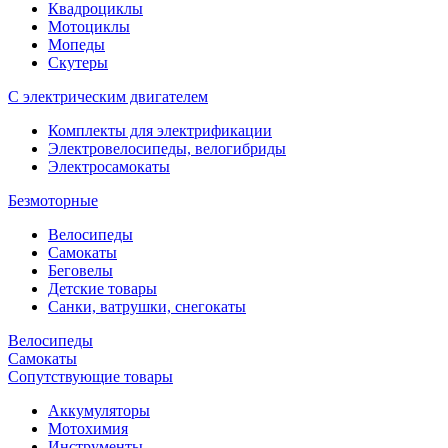
Квадроциклы
Мотоциклы
Мопеды
Скутеры
С электрическим двигателем
Комплекты для электрификации
Электровелосипеды, велогибриды
Электросамокаты
Безмоторные
Велосипеды
Самокаты
Беговелы
Детские товары
Санки, ватрушки, снегокаты
Велосипеды
Самокаты
Сопутствующие товары
Аккумуляторы
Мотохимия
Инструменты