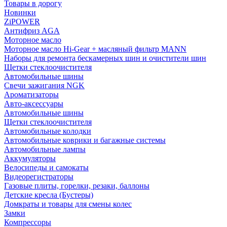
Товары в дорогу
Новинки
ZiPOWER
Антифриз AGA
Моторное масло
Моторное масло Hi-Gear + масляный фильтр MANN
Наборы для ремонта бескамерных шин и очистители шин
Щетки стеклоочистителя
Автомобильные шины
Свечи зажигания NGK
Ароматизаторы
Авто-аксессуары
Автомобильные шины
Щетки стеклоочистителя
Автомобильные колодки
Автомобильные коврики и багажные системы
Автомобильные лампы
Аккумуляторы
Велосипеды и самокаты
Видеорегистраторы
Газовые плиты, горелки, резаки, баллоны
Детские кресла (Бустеры)
Домкраты и товары для смены колес
Замки
Компрессоры