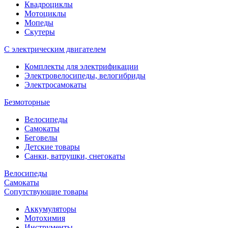
Квадроциклы
Мотоциклы
Мопеды
Скутеры
С электрическим двигателем
Комплекты для электрификации
Электровелосипеды, велогибриды
Электросамокаты
Безмоторные
Велосипеды
Самокаты
Беговелы
Детские товары
Санки, ватрушки, снегокаты
Велосипеды
Самокаты
Сопутствующие товары
Аккумуляторы
Мотохимия
Инструменты