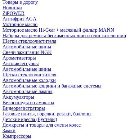
Товары в дорогу
Новинки
ZiPOWER
Антифриз AGA
Моторное масло
Моторное масло Hi-Gear + масляный фильтр MANN
Наборы для ремонта бескамерных шин и очистители шин
Щетки стеклоочистителя
Автомобильные шины
Свечи зажигания NGK
Ароматизаторы
Авто-аксессуары
Автомобильные шины
Щетки стеклоочистителя
Автомобильные колодки
Автомобильные коврики и багажные системы
Автомобильные лампы
Аккумуляторы
Велосипеды и самокаты
Видеорегистраторы
Газовые плиты, горелки, резаки, баллоны
Детские кресла (Бустеры)
Домкраты и товары для смены колес
Замки
Компрессоры