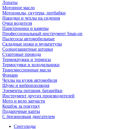
Лопаты
Моторное масло
Мотоциклы, скутеры, питбайки
Накидки и чехлы на сидения
Очки водителя
Парктроники и камеры
Профессиональный инструмент Snap-on
Пылесосы автомобильные
Складные ножи и мультитулы
Солнцезащитные шторки
Стартовые провода
Термокружки и термосы
Термосумки и холодильники
Трансмиссионные масла
Фонари
Чехлы на кузов автомобиля
Шумо и виброизоляция
Элементы питания, батарейки
Инструмент других производителей
Мото и вело запчасти
Кешбэк за покупку
Подарочные карты
С бензиновым двигателем
Снегоходы