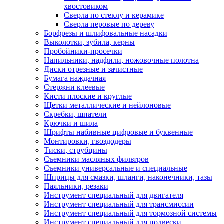
хвостовиком
Сверла по стеклу и керамике
Сверла перовые по дереву
Борфрезы и шлифовальные насадки
Выколотки, зубила, керны
Пробойники-просечки
Напильники, надфили, ножовочные полотна
Диски отрезные и зачистные
Бумага наждачная
Стержни клеевые
Кисти плоские и круглые
Щетки металлические и нейлоновые
Скребки, шпатели
Крючки и шила
Шрифты набивные цифровые и буквенные
Монтировки, гвоздодеры
Тиски, струбцины
Съемники масляных фильтров
Съемники универсальные и специальные
Шприцы для смазки, шланги, наконечники, тазы
Паяльники, резаки
Инструмент специальный для двигателя
Инструмент специальный для трансмиссии
Инструмент специальный для тормозной системы
Инструмент специальный для подвески