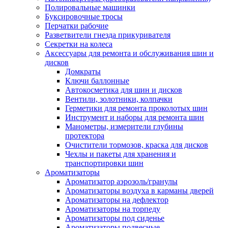
Полировальные машинки
Буксировочные тросы
Перчатки рабочие
Разветвители гнезда прикуривателя
Секретки на колеса
Аксессуары для ремонта и обслуживания ‎шин и
дисков
Домкраты
Ключи баллонные
Автокосметика для шин и дисков
Вентили, золотники, колпачки
Герметики для ремонта проколотых шин
Инструмент и наборы для ремонта шин
Манометры, измерители глубины
протектора
Очистители тормозов, краска для дисков
Чехлы и пакеты для хранения и
транспортировки шин
Ароматизаторы
Ароматизатор аэрозоль/гранулы
Ароматизаторы воздуха в карманы дверей
Ароматизаторы на дефлектор
Ароматизаторы на торпеду
Ароматизаторы под сиденье
Ароматизаторы подвесные