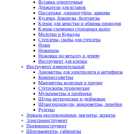
Вставки отверточные
Держатели для вставок
Пассатижи, длинногубцы, зажимы
Кусачки, бокорезы, болторезы
Клещи для зачистки и обжима проводов
Клещи-съемники стопорных колец
Молотки и Кувалды
Степлеры, скобы для степлера
Ножи
Ножницы
Ножовки по металлу и дереву
Инструмент для клепки
Инструмент измерительный
Ареометры для электролита и антифриза
Компрессометры
Манометры колесные и прочие
Стетоскопы технические
Мультиметры и пробники
Щупы метрические и дюймовые
Штангенциркули, микрометры, линейки
Рулетки
Зеркала инспекционные, магниты, захваты
Электроинструмент
Пневмоинструмент
Шпильковерты, гайкорезы