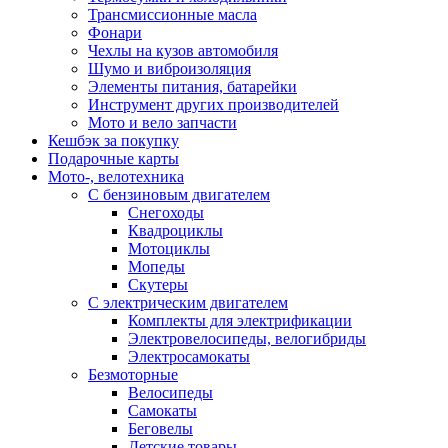
Трансмиссионные масла
Фонари
Чехлы на кузов автомобиля
Шумо и виброизоляция
Элементы питания, батарейки
Инструмент других производителей
Мото и вело запчасти
Кешбэк за покупку
Подарочные карты
Мото-, велотехника
С бензиновым двигателем
Снегоходы
Квадроциклы
Мотоциклы
Мопеды
Скутеры
С электрическим двигателем
Комплекты для электрификации
Электровелосипеды, велогибриды
Электросамокаты
Безмоторные
Велосипеды
Самокаты
Беговелы
Детские товары