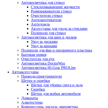
Автокосметика для стекол
Стеклоомывающие жидкости
Размораживатели стекол
Очистители стекол
Антизапотеватели
Антидождь
Аксессуары для ухода за стеклами
Полироли для стекол
Автокосметика для шин и дисков
Уход за дисками
Уход за шинами
Полироли для фар и прозрачного пластика
Бытовая химия
Очистители для рук
Автокосметика DoctorWax
Автокосметика Hi-Gear PROLine
Автоаксессуары
Провода-прикуриватели
Щетки и скребки
Щетки для уборки снега и льда
Скребки
Щетки для мойки автомобиля
Домкраты
Алкотестеры
Компрессоры, насосы, манометры