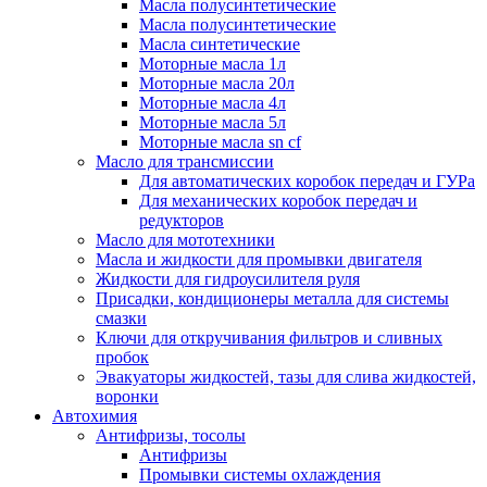
Масла полусинтетические
Масла полусинтетические
Масла синтетические
Моторные масла 1л
Моторные масла 20л
Моторные масла 4л
Моторные масла 5л
Моторные масла sn cf
Масло для трансмиссии
Для автоматических коробок передач и ГУРа
Для механических коробок передач и
редукторов
Масло для мототехники
Масла и жидкости для промывки двигателя
Жидкости для гидроусилителя руля
Присадки, кондиционеры металла для системы
смазки
Ключи для откручивания фильтров и сливных
пробок
Эвакуаторы жидкостей, тазы для слива жидкостей,
воронки
Автохимия
Антифризы, тосолы
Антифризы
Промывки системы охлаждения