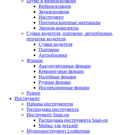
Шумо и виброизоляция
Виброизоляция
Звукоизоляция
Инструмент
Противоскрипные материалы
Эконом-комплекты
Сумки водителя, портмоне, автообложки,
перчатки водителя
Cумки водителя
Портмоне
Автообложки
Фонари
Аккумуляторные фонари
Кемпинговые фонари
Налобные фонари
Ручные фонари
Инспекционные фонари
Разное
Инструмент
Наборы инструментов
Распродажа инструмента
Инструмент Snap-on
Распродажа инструмента Snap-on
Мойка для деталей
Мультиинструмент Leatherman