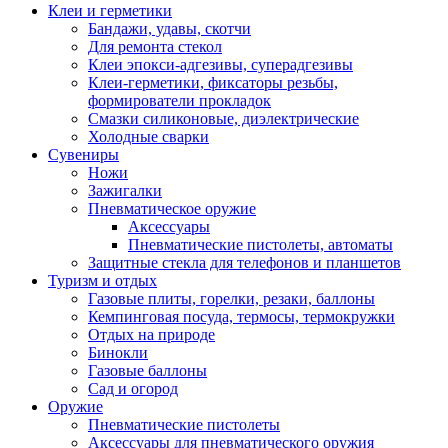
Клеи и герметики
Бандажи, удавы, скотчи
Для ремонта стекол
Клеи эпокси-адгезивы, суперадгезивы
Клеи-герметики, фиксаторы резьбы,
формирователи прокладок
Смазки силиконовые, диэлектрические
Холодные сварки
Сувениры
Ножи
Зажигалки
Пневматическое оружие
Аксессуары
Пневматические пистолеты, автоматы
Защитные стекла для телефонов и планшетов
Туризм и отдых
Газовые плиты, горелки, резаки, баллоны
Кемпинговая посуда, термосы, термокружки
Отдых на природе
Бинокли
Газовые баллоны
Сад и огород
Оружие
Пневматические пистолеты
Аксессуары для пневматического оружия