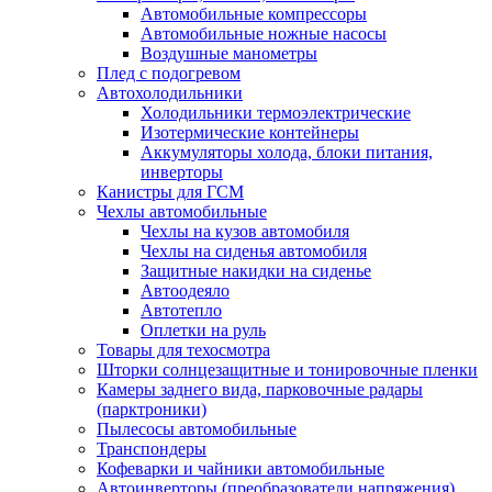
Автомобильные компрессоры
Автомобильные ножные насосы
Воздушные манометры
Плед с подогревом
Автохолодильники
Холодильники термоэлектрические
Изотермические контейнеры
Аккумуляторы холода, блоки питания,
инверторы
Канистры для ГСМ
Чехлы автомобильные
Чехлы на кузов автомобиля
Чехлы на сиденья автомобиля
Защитные накидки на сиденье
Автоодеяло
Автотепло
Оплетки на руль
Товары для техосмотра
Шторки солнцезащитные и тонировочные пленки
Камеры заднего вида, парковочные радары
(парктроники)
Пылесосы автомобильные
Транспондеры
Кофеварки и чайники автомобильные
Автоинверторы (преобразователи напряжения)