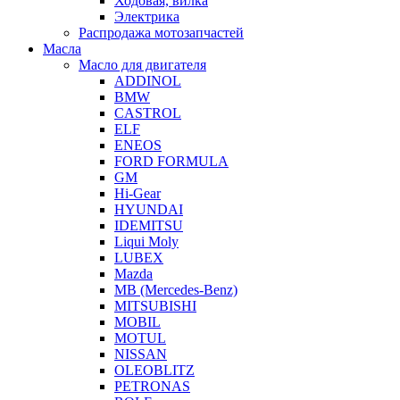
Ходовая, вилка
Электрика
Распродажа мотозапчастей
Масла
Масло для двигателя
ADDINOL
BMW
CASTROL
ELF
ENEOS
FORD FORMULA
GM
Hi-Gear
HYUNDAI
IDEMITSU
Liqui Moly
LUBEX
Mazda
MB (Mercedes-Вenz)
MITSUBISHI
MOBIL
MOTUL
NISSAN
OLEOBLITZ
PETRONAS