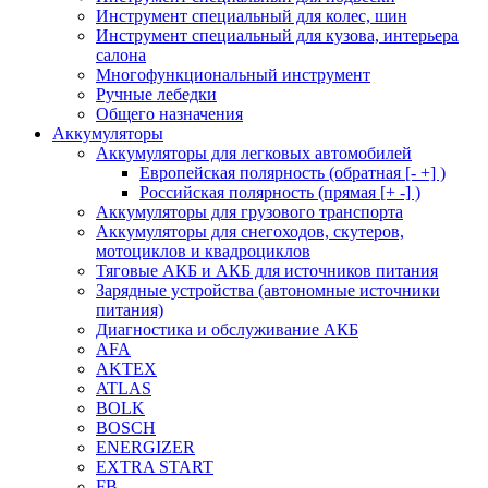
Инструмент специальный для колес, шин
Инструмент специальный для кузова, интерьера
салона
Многофункциональный инструмент
Ручные лебедки
Общего назначения
Аккумуляторы
Аккумуляторы для легковых автомобилей
Европейская полярность (обратная [- +] )
Российская полярность (прямая [+ -] )
Аккумуляторы для грузового транспорта
Аккумуляторы для снегоходов, скутеров,
мотоциклов и квадроциклов
Тяговые АКБ и АКБ для источников питания
Зарядные устройства (автономные источники
питания)
Диагностика и обслуживание АКБ
AFA
AKTEX
ATLAS
BOLK
BOSCH
ENERGIZER
EXTRA START
FB