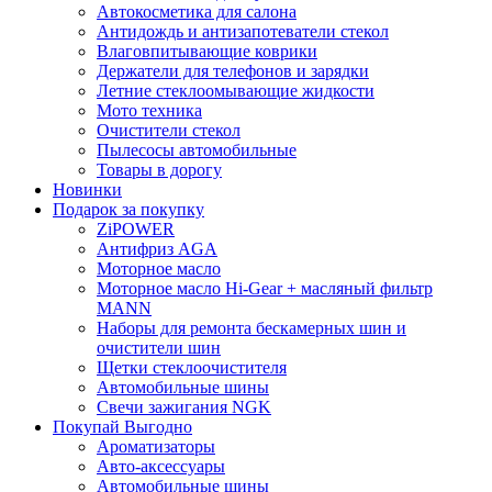
Автокосметика для салона
Антидождь и антизапотеватели стекол
Влаговпитывающие коврики
Держатели для телефонов и зарядки
Летние стеклоомывающие жидкости
Мото техника
Очистители стекол
Пылесосы автомобильные
Товары в дорогу
Новинки
Подарок за покупку
ZiPOWER
Антифриз AGA
Моторное масло
Моторное масло Hi-Gear + масляный фильтр
MANN
Наборы для ремонта бескамерных шин и
очистители шин
Щетки стеклоочистителя
Автомобильные шины
Свечи зажигания NGK
Покупай Выгодно
Ароматизаторы
Авто-аксессуары
Автомобильные шины