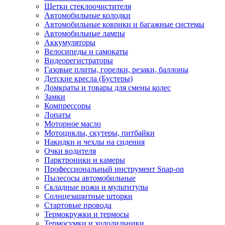
Щетки стеклоочистителя
Автомобильные колодки
Автомобильные коврики и багажные системы
Автомобильные лампы
Аккумуляторы
Велосипеды и самокаты
Видеорегистраторы
Газовые плиты, горелки, резаки, баллоны
Детские кресла (Бустеры)
Домкраты и товары для смены колес
Замки
Компрессоры
Лопаты
Моторное масло
Мотоциклы, скутеры, питбайки
Накидки и чехлы на сидения
Очки водителя
Парктроники и камеры
Профессиональный инструмент Snap-on
Пылесосы автомобильные
Складные ножи и мультитулы
Солнцезащитные шторки
Стартовые провода
Термокружки и термосы
Термосумки и холодильники