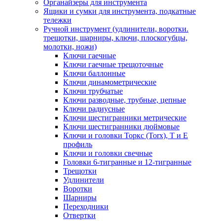
Органайзеры для инструмента
Ящики и сумки для инструмента, подкатные
тележки
Ручной инструмент (удлинители, воротки.
трещотки, шарниры, ключи, плоскогубцы,
молотки, ножи)
Ключи гаечные
Ключи гаечные трещоточные
Ключи баллонные
Ключи динамометрические
Ключи трубчатые
Ключи разводные, трубные, цепные
Ключи радиусные
Ключи шестигранники метрические
Ключи шестигранники дюймовые
Ключи и головки Торкс (Torx), Т и Е
профиль
Ключи и головки свечные
Головки 6-тигранные и 12-тигранные
Трещотки
Удлинители
Воротки
Шарниры
Переходники
Отвертки