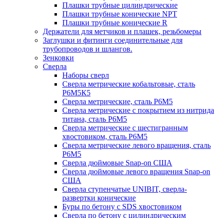
Плашки трубные цилиндрические
Плашки трубные конические NPT
Плашки трубные конические R
Держатели для метчиков и плашек, резьбомеры
Заглушки и фитинги соединительные для
трубопроводов и шлангов.
Зенковки
Сверла
Наборы сверл
Сверла метрические кобальтовые, сталь
Р6М5К5
Сверла метрические, сталь Р6М5
Сверла метрические с покрытием из нитрида
титана, сталь Р6М5
Сверла метрические с шестигранным
хвостовиком, сталь Р6М5
Сверла метрические левого вращения, сталь
Р6М5
Сверла дюймовые Snap-on США
Сверла дюймовые левого вращения Snap-on
США
Сверла ступенчатые UNIBIT, сверла-
развертки конические
Буры по бетону с SDS хвостовиком
Сверла по бетону с цилиндрическим