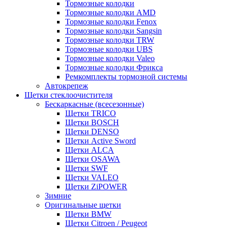
Тормозные колодки
Тормозные колодки AMD
Тормозные колодки Fenox
Тормозные колодки Sangsin
Тормозные колодки TRW
Тормозные колодки UBS
Тормозные колодки Valeo
Тормозные колодки Фрикса
Ремкомплекты тормозной системы
Автокрепеж
Щетки стеклоочистителя
Бескаркасные (всесезонные)
Щетки TRICO
Щетки BOSCH
Щетки DENSO
Щетки Active Sword
Щетки ALCA
Щетки OSAWA
Щетки SWF
Щетки VALEO
Щетки ZiPOWER
Зимние
Оригинальные щетки
Щетки BMW
Щетки Citroen / Peugeot