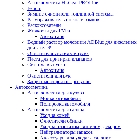
Автокосметика Hi-Gear PROLine
Fenom
Зимние очистители топливной системы
Размораживатель стекол и замков
Раскоксователи
Жидкости для ГУРа
Автохимия
Водный раствор мочевины ADBlue для дизельных
двигателей
Очистители системы впуска
Паста для притирки клапанов
Система выпуска
Автохимия
Очистители для рук
Защитные спреи от грызунов
Автокосметика
Автокосметика для кузова
Мойка автомобиля
Полировка автомобиля
Автокосметика для салона
Уход за кожей
Очистители обивки
Уход за пластиком, винилом, декором
Нейтрализаторы запахов
Аксессуары для ухода за салоном