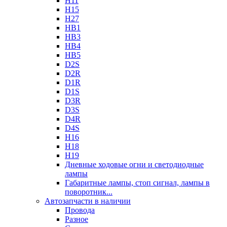
H11
H15
H27
HB1
HB3
HB4
HB5
D2S
D2R
D1R
D1S
D3R
D3S
D4R
D4S
H16
H18
H19
Дневные ходовые огни и светодиодные
лампы
Габаритные лампы, стоп сигнал, лампы в
поворотник...
Автозапчасти в наличии
Провода
Разное