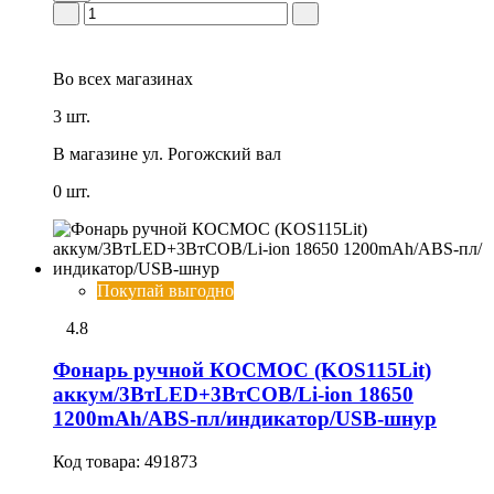
Во всех
магазинах
3 шт.
В магазине
ул. Рогожский вал
0 шт.
Покупай выгодно
4.8
Фонарь ручной КОСМОС (KOS115Lit)
аккум/3ВтLED+3ВтCOB/Li-ion 18650
1200mAh/ABS-пл/индикатор/USB-шнур
Код товара:
491873