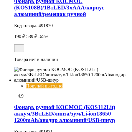
Фонарь ручной КОСМОС
(KOS108B)/1ВтLED/3xAAА/корпус
алюминий/ремешок ручной
Код товара:
491870
190 ₽
539 ₽
-65%
Товара нет в наличии
Покупай выгодно
4.9
Фонарь ручной КОСМОС (KOS112Lit)
аккум/3ВтLED/линза/зум/Li-ion18650
1200mAh/анодир алюминий/USB-шнур
Код товара:
491871