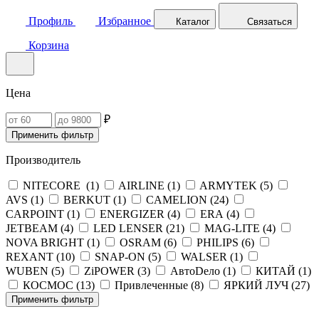
Профиль
Избранное
Каталог
Связаться
Корзина
Цена
₽
Применить фильтр
Производитель
NITECORE (
1
)
AIRLINE (
1
)
ARMYTEK (
5
)
AVS (
1
)
BERKUT (
1
)
CAMELION (
24
)
CARPOINT (
1
)
ENERGIZER (
4
)
ERA (
4
)
JETBEAM (
4
)
LED LENSER (
21
)
MAG-LITE (
4
)
NOVA BRIGHT (
1
)
OSRAM (
6
)
PHILIPS (
6
)
REXANT (
10
)
SNAP-ON (
5
)
WALSER (
1
)
WUBEN (
5
)
ZiPOWER (
3
)
АвтоDело (
1
)
КИТАЙ (
1
)
КОСМОС (
13
)
Привлеченные (
8
)
ЯРКИЙ ЛУЧ (
27
)
Применить фильтр