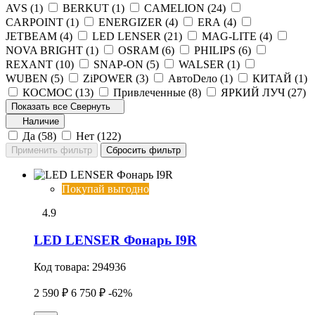
AVS (
1
)
BERKUT (
1
)
CAMELION (
24
)
CARPOINT (
1
)
ENERGIZER (
4
)
ERA (
4
)
JETBEAM (
4
)
LED LENSER (
21
)
MAG-LITE (
4
)
NOVA BRIGHT (
1
)
OSRAM (
6
)
PHILIPS (
6
)
REXANT (
10
)
SNAP-ON (
5
)
WALSER (
1
)
WUBEN (
5
)
ZiPOWER (
3
)
АвтоDело (
1
)
КИТАЙ (
1
)
КОСМОС (
13
)
Привлеченные (
8
)
ЯРКИЙ ЛУЧ (
27
)
Показать все
Свернуть
Наличие
Да (
58
)
Нет (
122
)
Покупай выгодно
4.9
LED LENSER Фонарь I9R
Код товара:
294936
2 590 ₽
6 750 ₽
-62%