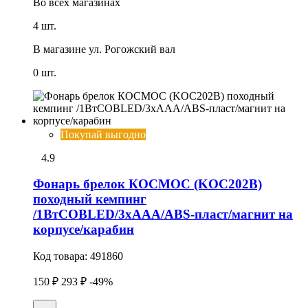
Во всех
магазинах
4 шт.
В магазине
ул. Рогожский вал
0 шт.
Покупай выгодно
4.9
Фонарь брелок КОСМОС (KOC202B)
походный кемпинг
/1ВтCOBLED/3xAAA/ABS-пласт/магнит на
корпусе/карабин
Код товара:
491860
150 ₽
293 ₽
-49%