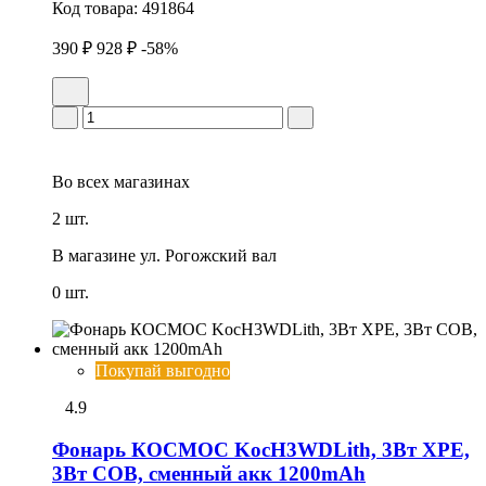
Код товара:
491864
390 ₽
928 ₽
-58%
Во всех
магазинах
2 шт.
В магазине
ул. Рогожский вал
0 шт.
Покупай выгодно
4.9
Фонарь КОСМОС KocH3WDLith, 3Вт ХРЕ,
3Вт СОВ, сменный акк 1200mAh