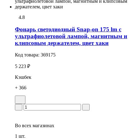
4.8
Фонарь светодиодный Snap-on 175 lm с
ультрафиолетовой лампой, магнитным и
клипсовым держателем, цвет хаки
Код товара:
369175
5 223 ₽
Кэшбек
+ 366
Во всех
магазинах
1 шт.