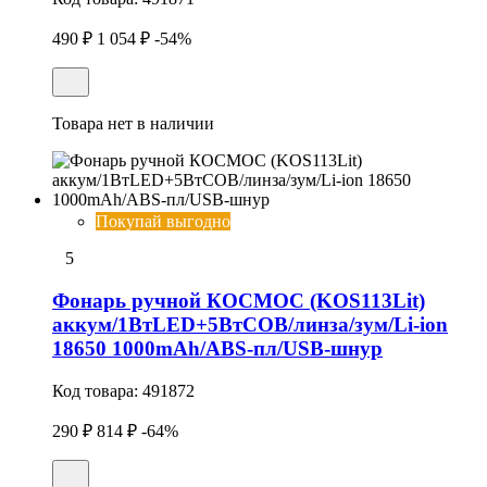
490 ₽
1 054 ₽
-54%
Товара нет в наличии
Покупай выгодно
5
Фонарь ручной КОСМОС (KOS113Lit)
аккум/1ВтLED+5ВтCOB/линза/зум/Li-ion
18650 1000mAh/ABS-пл/USB-шнур
Код товара:
491872
290 ₽
814 ₽
-64%