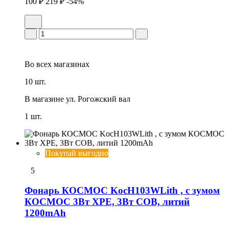
100 ₽
219 ₽
-54%
Во всех
магазинах
10 шт.
В магазине
ул. Рогожский вал
1 шт.
Покупай выгодно
5
Фонарь КОСМОС KocH103WLith , с зумом
КОСМОС 3Вт ХРЕ, 3Вт СОВ, литий
1200mAh