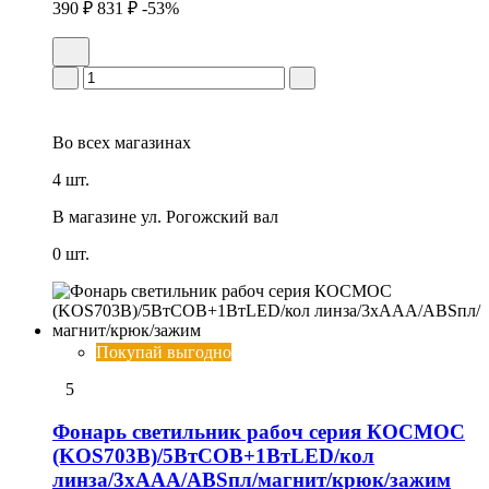
390 ₽
831 ₽
-53%
Во всех
магазинах
4 шт.
В магазине
ул. Рогожский вал
0 шт.
Покупай выгодно
5
Фонарь светильник рабоч серия КОСМОС
(KOS703B)/5ВтCOB+1ВтLED/кол
линза/3xAAА/ABSпл/магнит/крюк/зажим