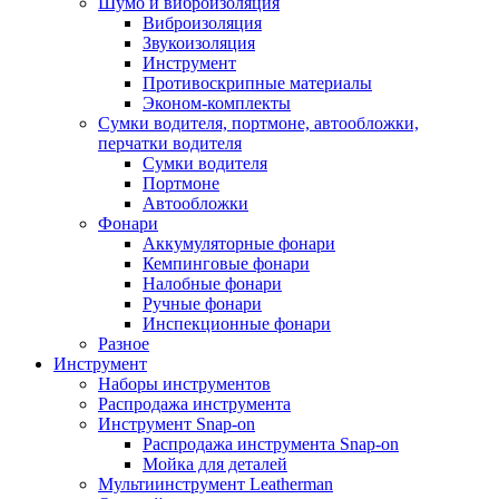
Шумо и виброизоляция
Виброизоляция
Звукоизоляция
Инструмент
Противоскрипные материалы
Эконом-комплекты
Сумки водителя, портмоне, автообложки,
перчатки водителя
Cумки водителя
Портмоне
Автообложки
Фонари
Аккумуляторные фонари
Кемпинговые фонари
Налобные фонари
Ручные фонари
Инспекционные фонари
Разное
Инструмент
Наборы инструментов
Распродажа инструмента
Инструмент Snap-on
Распродажа инструмента Snap-on
Мойка для деталей
Мультиинструмент Leatherman