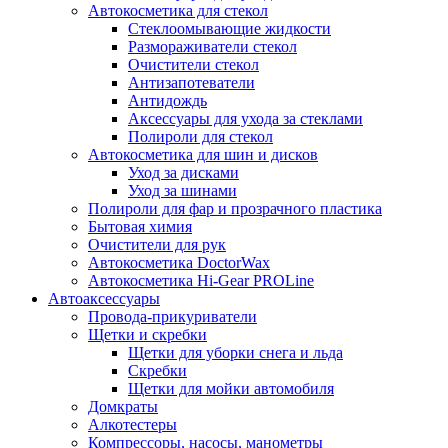
Автокосметика для стекол
Стеклоомывающие жидкости
Размораживатели стекол
Очистители стекол
Антизапотеватели
Антидождь
Аксессуары для ухода за стеклами
Полироли для стекол
Автокосметика для шин и дисков
Уход за дисками
Уход за шинами
Полироли для фар и прозрачного пластика
Бытовая химия
Очистители для рук
Автокосметика DoctorWax
Автокосметика Hi-Gear PROLine
Автоаксессуары
Провода-прикуриватели
Щетки и скребки
Щетки для уборки снега и льда
Скребки
Щетки для мойки автомобиля
Домкраты
Алкотестеры
Компрессоры, насосы, манометры