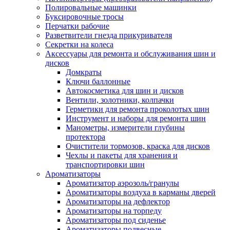
Полировальные машинки
Буксировочные тросы
Перчатки рабочие
Разветвители гнезда прикуривателя
Секретки на колеса
Аксессуары для ремонта и обслуживания ‎шин и
дисков
Домкраты
Ключи баллонные
Автокосметика для шин и дисков
Вентили, золотники, колпачки
Герметики для ремонта проколотых шин
Инструмент и наборы для ремонта шин
Манометры, измерители глубины
протектора
Очистители тормозов, краска для дисков
Чехлы и пакеты для хранения и
транспортировки шин
Ароматизаторы
Ароматизатор аэрозоль/гранулы
Ароматизаторы воздуха в карманы дверей
Ароматизаторы на дефлектор
Ароматизаторы на торпеду
Ароматизаторы под сиденье
Ароматизаторы подвесные