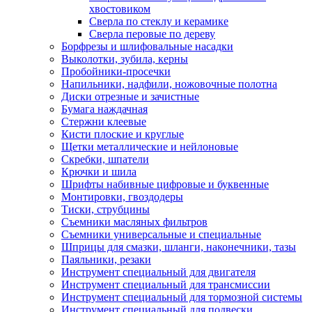
хвостовиком
Сверла по стеклу и керамике
Сверла перовые по дереву
Борфрезы и шлифовальные насадки
Выколотки, зубила, керны
Пробойники-просечки
Напильники, надфили, ножовочные полотна
Диски отрезные и зачистные
Бумага наждачная
Стержни клеевые
Кисти плоские и круглые
Щетки металлические и нейлоновые
Скребки, шпатели
Крючки и шила
Шрифты набивные цифровые и буквенные
Монтировки, гвоздодеры
Тиски, струбцины
Съемники масляных фильтров
Съемники универсальные и специальные
Шприцы для смазки, шланги, наконечники, тазы
Паяльники, резаки
Инструмент специальный для двигателя
Инструмент специальный для трансмиссии
Инструмент специальный для тормозной системы
Инструмент специальный для подвески