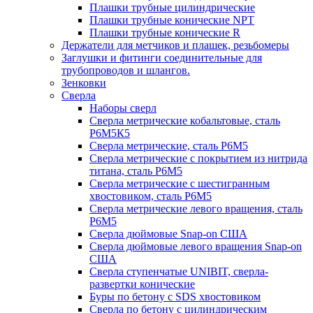
Плашки трубные цилиндрические
Плашки трубные конические NPT
Плашки трубные конические R
Держатели для метчиков и плашек, резьбомеры
Заглушки и фитинги соединительные для
трубопроводов и шлангов.
Зенковки
Сверла
Наборы сверл
Сверла метрические кобальтовые, сталь
Р6М5К5
Сверла метрические, сталь Р6М5
Сверла метрические с покрытием из нитрида
титана, сталь Р6М5
Сверла метрические с шестигранным
хвостовиком, сталь Р6М5
Сверла метрические левого вращения, сталь
Р6М5
Сверла дюймовые Snap-on США
Сверла дюймовые левого вращения Snap-on
США
Сверла ступенчатые UNIBIT, сверла-
развертки конические
Буры по бетону с SDS хвостовиком
Сверла по бетону с цилиндрическим