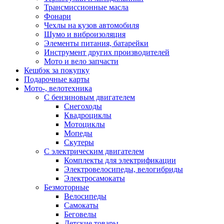
Трансмиссионные масла
Фонари
Чехлы на кузов автомобиля
Шумо и виброизоляция
Элементы питания, батарейки
Инструмент других производителей
Мото и вело запчасти
Кешбэк за покупку
Подарочные карты
Мото-, велотехника
С бензиновым двигателем
Снегоходы
Квадроциклы
Мотоциклы
Мопеды
Скутеры
С электрическим двигателем
Комплекты для электрификации
Электровелосипеды, велогибриды
Электросамокаты
Безмоторные
Велосипеды
Самокаты
Беговелы
Детские товары