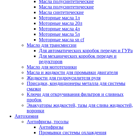
Масла полусинтетические
Масла полусинтетические
Масла синтетические
Моторные масла 1л
Моторные масла 20л
Моторные масла 4л
Моторные масла 5л
Моторные масла sn cf
Масло для трансмиссии
Для автоматических коробок передач и ГУРа
Для механических коробок передач и
редукторов
Масло для мототехники
Масла и жидкости для промывки двигателя
Жидкости для гидроусилителя руля
Присадки, кондиционеры металла для системы
смазки
Ключи для откручивания фильтров и сливных
пробок
Эвакуаторы жидкостей, тазы для слива жидкостей,
воронки
Автохимия
Антифризы, тосолы
Антифризы
Промывки системы охлаждения