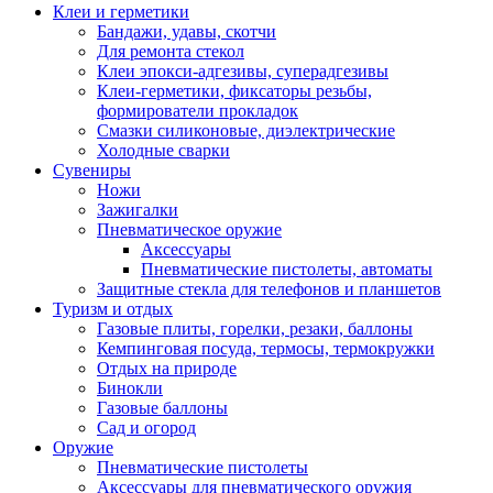
Клеи и герметики
Бандажи, удавы, скотчи
Для ремонта стекол
Клеи эпокси-адгезивы, суперадгезивы
Клеи-герметики, фиксаторы резьбы,
формирователи прокладок
Смазки силиконовые, диэлектрические
Холодные сварки
Сувениры
Ножи
Зажигалки
Пневматическое оружие
Аксессуары
Пневматические пистолеты, автоматы
Защитные стекла для телефонов и планшетов
Туризм и отдых
Газовые плиты, горелки, резаки, баллоны
Кемпинговая посуда, термосы, термокружки
Отдых на природе
Бинокли
Газовые баллоны
Сад и огород
Оружие
Пневматические пистолеты
Аксессуары для пневматического оружия