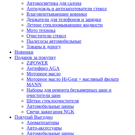
Автокосметика для салона
Антидождь и антизапотеватели стекол
Влаговпитывающие коврики
Держатели для телефонов и зарядки
Летние стеклоомывающие жидкости
Мото техника
Очистители стекол
Пылесосы автомобильные
Товары в дорогу
Новинки
Подарок за покупку
ZiPOWER
Антифриз AGA
Моторное масло
Моторное масло Hi-Gear + масляный фильтр
MANN
Наборы для ремонта бескамерных шин и
очистители шин
Щетки стеклоочистителя
Автомобильные шины
Свечи зажигания NGK
Покупай Выгодно
Ароматизаторы
Авто-аксессуары
Автомобильные шины