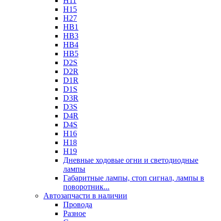
H11
H15
H27
HB1
HB3
HB4
HB5
D2S
D2R
D1R
D1S
D3R
D3S
D4R
D4S
H16
H18
H19
Дневные ходовые огни и светодиодные
лампы
Габаритные лампы, стоп сигнал, лампы в
поворотник...
Автозапчасти в наличии
Провода
Разное