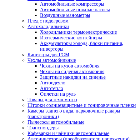
Автомобильные компрессоры
Автомобильные ножные насосы
Воздушные манометры
Плед с подогревом
Автохолодильники
Холодильники термоэлектрические
Изотермические контейнеры
Аккумуляторы холода, блоки питания,
инверторы
Канистры для ГСМ
Чехлы автомобильные
Чехлы на кузов автомобиля
Чехлы на сиденья автомобиля
Защитные накидки на сиденье
Автоодеяло
Автотепло
Оплетки на руль
Товары для техосмотра
Шторки солнцезащитные и тонировочные пленки
Камеры заднего вида, парковочные радары
(парктроники)
Пылесосы автомобильные
Транспондеры
Кофеварки и чайники автомобильные
Автоинверторы (преобразователи напряжения)