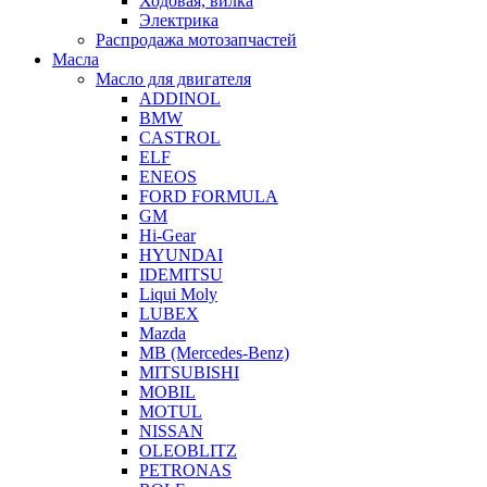
Ходовая, вилка
Электрика
Распродажа мотозапчастей
Масла
Масло для двигателя
ADDINOL
BMW
CASTROL
ELF
ENEOS
FORD FORMULA
GM
Hi-Gear
HYUNDAI
IDEMITSU
Liqui Moly
LUBEX
Mazda
MB (Mercedes-Вenz)
MITSUBISHI
MOBIL
MOTUL
NISSAN
OLEOBLITZ
PETRONAS