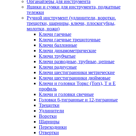
Органайзеры для инструмента
Ящики и сумки для инструмента, подкатные
тележки
Ручной инструмент (удлинители, воротки.
трещотки, шарниры, ключи, плоскогубцы,
молотки, ножи)
Ключи гаечные
Ключи гаечные трещоточные
Ключи баллонные
Ключи динамометрические
Ключи трубчатые
Ключи разводные, трубные, цепные
Ключи радиусные
Ключи шестигранники метрические
Ключи шестигранники дюймовые
Ключи и головки Торкс (Torx), Т и Е
профиль
Ключи и головки свечные
Головки 6-тигранные и 12-тигранные
Трещотки
Удлинители
Воротки
Шарниры
Переходники
Отвертки