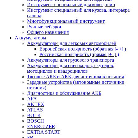
Инструмент специальный для колес, шин
Инструмент специальный для кузова, интерьера
салона
Многофункциональный инструмент
Ручные лебедки
Общего назначения
Аккумуляторы
Аккумуляторы для легковых автомобилей
Европейская полярность (обратная [- +] )
Российская полярность (прямая [+ -] )
Аккумуляторы для грузового транспорта
Аккумуляторы для снегоходов, скутеров,
мотоциклов и квадроциклов
Тяговые АКБ и АКБ для источников питания
Зарядные устройства (автономные источники
питания)
Диагностика и обслуживание АКБ
AFA
AKTEX
ATLAS
BOLK
BOSCH
ENERGIZER
EXTRA START
FB