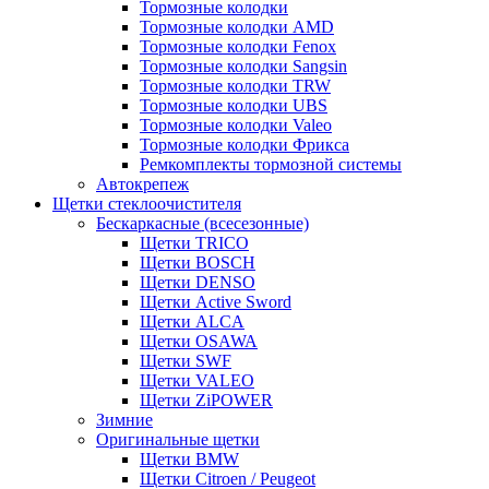
Тормозные колодки
Тормозные колодки AMD
Тормозные колодки Fenox
Тормозные колодки Sangsin
Тормозные колодки TRW
Тормозные колодки UBS
Тормозные колодки Valeo
Тормозные колодки Фрикса
Ремкомплекты тормозной системы
Автокрепеж
Щетки стеклоочистителя
Бескаркасные (всесезонные)
Щетки TRICO
Щетки BOSCH
Щетки DENSO
Щетки Active Sword
Щетки ALCA
Щетки OSAWA
Щетки SWF
Щетки VALEO
Щетки ZiPOWER
Зимние
Оригинальные щетки
Щетки BMW
Щетки Citroen / Peugeot