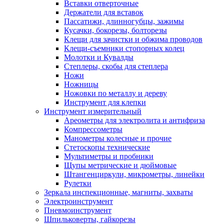
Вставки отверточные
Держатели для вставок
Пассатижи, длинногубцы, зажимы
Кусачки, бокорезы, болторезы
Клещи для зачистки и обжима проводов
Клещи-съемники стопорных колец
Молотки и Кувалды
Степлеры, скобы для степлера
Ножи
Ножницы
Ножовки по металлу и дереву
Инструмент для клепки
Инструмент измерительный
Ареометры для электролита и антифриза
Компрессометры
Манометры колесные и прочие
Стетоскопы технические
Мультиметры и пробники
Щупы метрические и дюймовые
Штангенциркули, микрометры, линейки
Рулетки
Зеркала инспекционные, магниты, захваты
Электроинструмент
Пневмоинструмент
Шпильковерты, гайкорезы