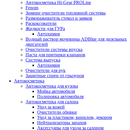
Автокосметика Hi-Gear PROLine
Fenom
Зимние очистители топливной системы
Размораживатель стекол и замков
Раскоксователи
Жидкости для ГУРа
Автохимия
Водный раствор мочевины ADBlue для дизельных
двигателей
Очистители системы впуска
Паста для притирки клапанов
Система выпуска
Автохимия
Очистители для рук
Защитные спреи от грызунов
Автокосметика
Автокосметика для кузова
Мойка автомобиля
Полировка автомобиля
Автокосметика для салона
Уход за кожей
Очистители обивки
Уход за пластиком, винилом, декором
Нейтрализаторы запахов
Аксессуары для ухода за салоном