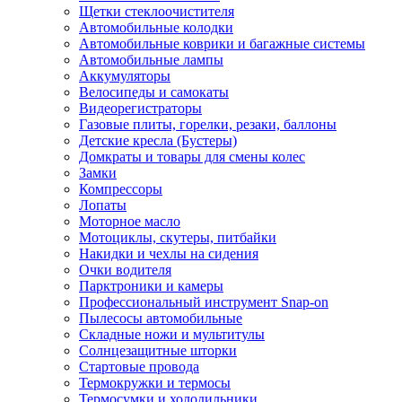
Щетки стеклоочистителя
Автомобильные колодки
Автомобильные коврики и багажные системы
Автомобильные лампы
Аккумуляторы
Велосипеды и самокаты
Видеорегистраторы
Газовые плиты, горелки, резаки, баллоны
Детские кресла (Бустеры)
Домкраты и товары для смены колес
Замки
Компрессоры
Лопаты
Моторное масло
Мотоциклы, скутеры, питбайки
Накидки и чехлы на сидения
Очки водителя
Парктроники и камеры
Профессиональный инструмент Snap-on
Пылесосы автомобильные
Складные ножи и мультитулы
Солнцезащитные шторки
Стартовые провода
Термокружки и термосы
Термосумки и холодильники