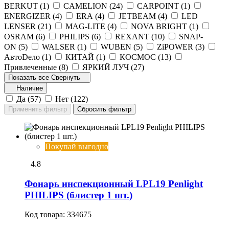
BERKUT (
1
)
CAMELION (
24
)
CARPOINT (
1
)
ENERGIZER (
4
)
ERA (
4
)
JETBEAM (
4
)
LED
LENSER (
21
)
MAG-LITE (
4
)
NOVA BRIGHT (
1
)
OSRAM (
6
)
PHILIPS (
6
)
REXANT (
10
)
SNAP-
ON (
5
)
WALSER (
1
)
WUBEN (
5
)
ZiPOWER (
3
)
АвтоDело (
1
)
КИТАЙ (
1
)
КОСМОС (
13
)
Привлеченные (
8
)
ЯРКИЙ ЛУЧ (
27
)
Показать все
Свернуть
Наличие
Да (
57
)
Нет (
122
)
Покупай выгодно
4.8
Фонарь инспекционный LPL19 Penlight
PHILIPS (блистер 1 шт.)
Код товара:
334675