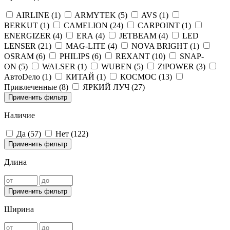
AIRLINE (
1
)
ARMYTEK (
5
)
AVS (
1
)
BERKUT (
1
)
CAMELION (
24
)
CARPOINT (
1
)
ENERGIZER (
4
)
ERA (
4
)
JETBEAM (
4
)
LED
LENSER (
21
)
MAG-LITE (
4
)
NOVA BRIGHT (
1
)
OSRAM (
6
)
PHILIPS (
6
)
REXANT (
10
)
SNAP-
ON (
5
)
WALSER (
1
)
WUBEN (
5
)
ZiPOWER (
3
)
АвтоDело (
1
)
КИТАЙ (
1
)
КОСМОС (
13
)
Привлеченные (
8
)
ЯРКИЙ ЛУЧ (
27
)
Применить фильтр
Наличие
Да (
57
)
Нет (
122
)
Применить фильтр
Длина
Применить фильтр
Ширина