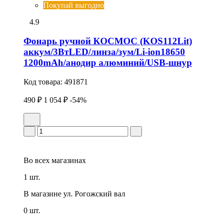
Покупай выгодно
4.9
Фонарь ручной КОСМОС (KOS112Lit)
аккум/3ВтLED/линза/зум/Li-ion18650
1200mAh/анодир алюминий/USB-шнур
Код товара:
491871
490 ₽
1 054 ₽
-54%
Во всех
магазинах
1 шт.
В магазине
ул. Рогожский вал
0 шт.