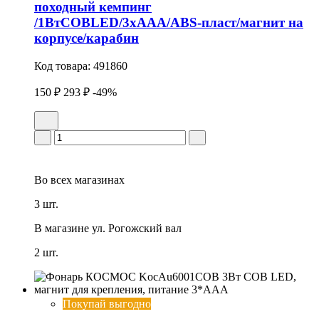
походный кемпинг
/1ВтCOBLED/3xAAA/ABS-пласт/магнит на
корпусе/карабин
Код товара:
491860
150 ₽
293 ₽
-49%
Во всех
магазинах
3 шт.
В магазине
ул. Рогожский вал
2 шт.
Покупай выгодно