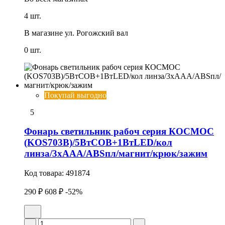
4 шт.
В магазине
ул. Рогожский вал
0 шт.
Покупай выгодно
5
Фонарь светильник рабоч серия КОСМОС
(KOS703B)/5ВтCOB+1ВтLED/кол
линза/3xAAА/ABSпл/магнит/крюк/зажим
Код товара:
491874
290 ₽
608 ₽
-52%