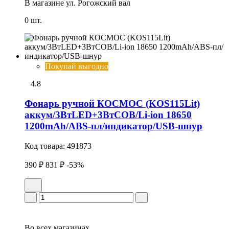
В магазине
ул. Рогожский вал
0 шт.
Покупай выгодно
4.8
Фонарь ручной КОСМОС (KOS115Lit)
аккум/3ВтLED+3ВтCOB/Li-ion 18650
1200mAh/ABS-пл/индикатор/USB-шнур
Код товара:
491873
390 ₽
831 ₽
-53%
Во всех
магазинах