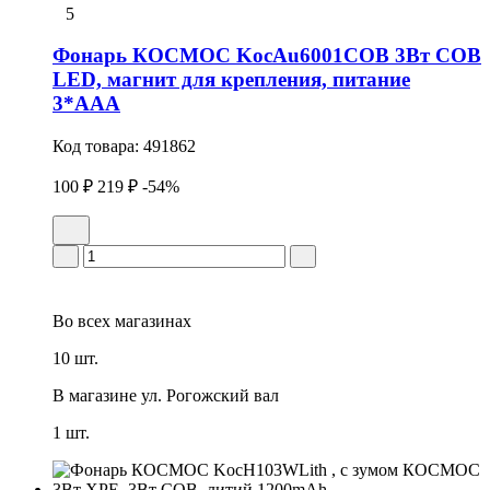
5
Фонарь КОСМОС KocAu6001COB 3Вт COB
LED, магнит для крепления, питание
3*AAA
Код товара:
491862
100 ₽
219 ₽
-54%
Во всех
магазинах
10 шт.
В магазине
ул. Рогожский вал
1 шт.