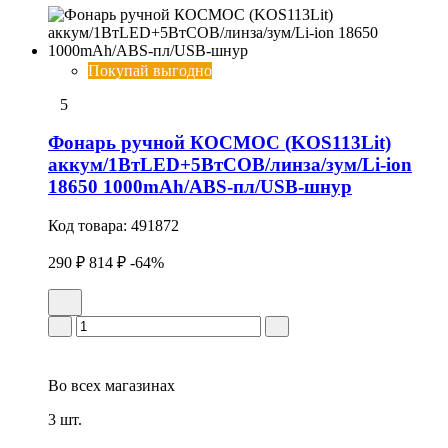
Покупай выгодно
5
Фонарь ручной КОСМОС (KOS113Lit)
аккум/1ВтLED+5ВтCOB/линза/зум/Li-ion
18650 1000mAh/ABS-пл/USB-шнур
Код товара:
491872
290 ₽
814 ₽
-64%
Во всех
магазинах
3 шт.