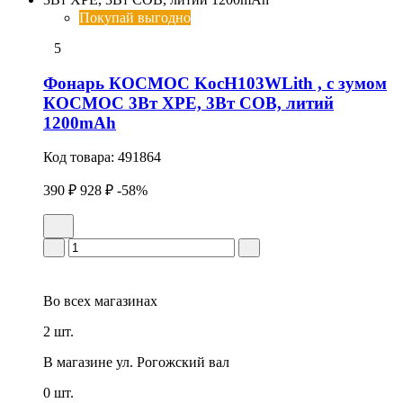
Покупай выгодно
5
Фонарь КОСМОС KocH103WLith , с зумом
КОСМОС 3Вт ХРЕ, 3Вт СОВ, литий
1200mAh
Код товара:
491864
390 ₽
928 ₽
-58%
Во всех
магазинах
2 шт.
В магазине
ул. Рогожский вал
0 шт.