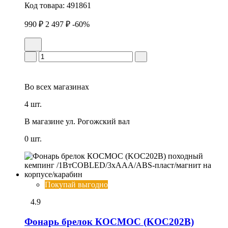
Код товара:
491861
990 ₽
2 497 ₽
-60%
Во всех
магазинах
4 шт.
В магазине
ул. Рогожский вал
0 шт.
Покупай выгодно
4.9
Фонарь брелок КОСМОС (KOC202B)