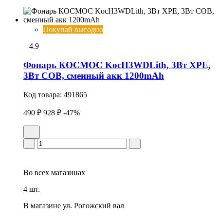
Покупай выгодно
4.9
Фонарь КОСМОС KocH3WDLith, 3Вт ХРЕ,
3Вт СОВ, сменный акк 1200mAh
Код товара:
491865
490 ₽
928 ₽
-47%
Во всех
магазинах
4 шт.
В магазине
ул. Рогожский вал