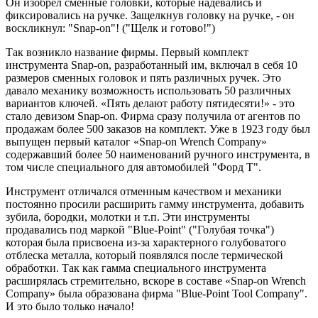
Он изобрел сменные головки, которые надевались и
фиксировались на ручке. Защелкнув головку на ручке, - он
воскликнул: "Snap-on"! ("Щелк и готово!")
Так возникло название фирмы. Первый комплект
инструмента Snap-on, разработанный им, включал в себя 10
размеров сменных головок и пять различных ручек. Это
давало механику возможность использовать 50 различных
вариантов ключей. «Пять делают работу пятидесяти!» - это
стало девизом Snap-on. Фирма сразу получила от агентов по
продажам более 500 заказов на комплект. Уже в 1923 году был
выпущен первый каталог «Snap-on Wrench Company»
содержавший более 50 наименований ручного инструмента, в
том числе специального для автомобилей "Форд Т".
Инструмент отличался отменным качеством и механики
постоянно просили расширить гамму инструмента, добавить
зубила, бородки, молотки и т.п. Эти инструменты
продавались под маркой "Blue-Point" ("Голубая точка")
которая была присвоена из-за характерного голубоватого
отблеска металла, который появлялся после термической
обработки. Так как гамма специального инструмента
расширялась стремительно, вскоре в составе «Snap-on Wrench
Company» была образована фирма "Blue-Point Tool Company".
И это было только начало!